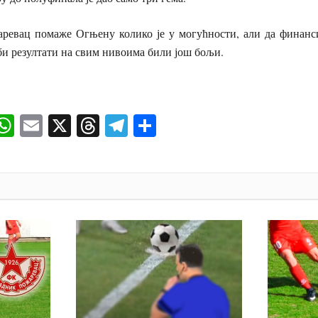
ревац помаже Огњену колико је у могућности, али да финанси
би резултати на свим нивоима били још бољи.
ok
senger
iber
WhatsApp
Email
X
Threads
Telegram
Share
И