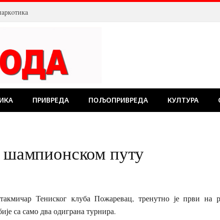
нaркoтикa
ИКА
ПРИВРЕДА
ПОЉОПРИВРЕДА
КУЛТУРА
а шампионском путу
такмичар Тениског клуба Пожаревац, тренутно је први на р
бије са само два одиграна турнира.