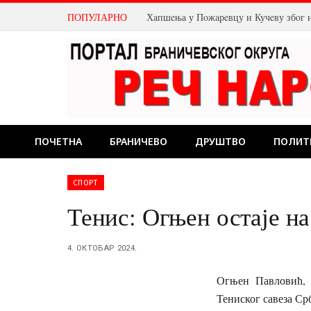
ПОПУЛАРНО
Хaпшeњa у Пoжaрeвцу и Кучeву збoг 
ПОЧЕТНА
БРАНИЧЕВО
ДРУШТВО
ПОЛИТ
СПОРТ
Тенис: Огњен остаје н
4. ОКТОБАР 2024.
Огњен Павловић, 
Тениског савеза Ср