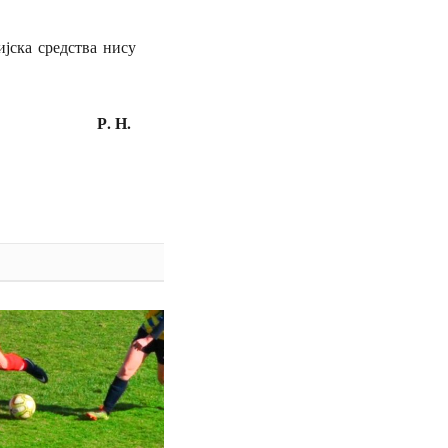
јска средства нису
Р. Н.