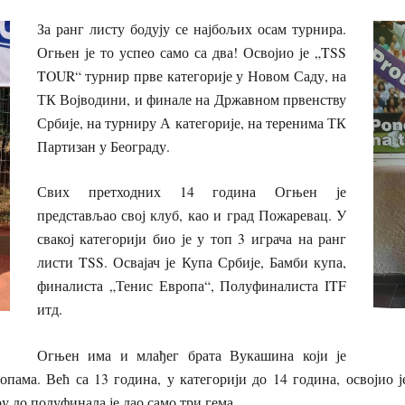
За ранг листу бодују се најбољих осам турнира.
Огњен је то успео само са два! Освојио је „
TSS
TOUR
“ турнир прве категорије у Новом Саду, на
ТК Војводини, и финале на Државном првенству
Србије, на турниру А категорије, на теренима ТК
Партизан у Београду.
Свих претходних 14 година Огњен је
представљао свој клуб, као и град Пожаревац. У
свакој категорији био је у топ 3 играча на ранг
листи TSS. Освајач је Купа Србије, Бамби купа,
финалиста „Тенис Европа“, Полуфиналиста
ITF
итд.
Огњен има и млађег брата Вукашина који је
пама. Већ са 13 година, у категорији до 14 година, освојио 
у до полуфинала је дао само три гема.