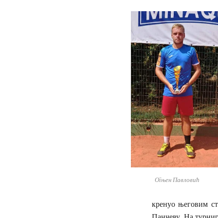
Огњен Павловић
кренуо његовим сто
Панчеву. На турнир