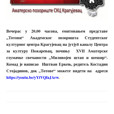
Вечерас у 20,00 часова, емитовањем представе
„Тотови“ Академског позоришта Студентског
културног центра Крагујевац на јутјуб каналу Центра
за културу Пожаревац, почињу XVII Аматерске
глумачке свечаности „Миливојев штап и шешир“.
Комад је написао Иштван Еркењ, редитељ Костадин
Стојадинов, док „Тотове“ можете видети на адреси
https://youtu.be/yYtVQfaJArw
.