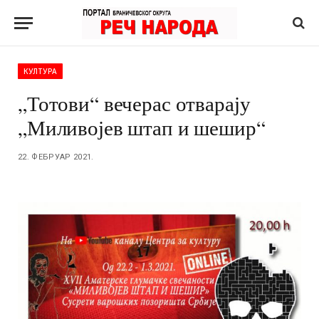
КУЛТУРА
„Тотови“ вечерас отварају
„Миливојев штап и шешир“
22. ФЕБРУАР 2021.