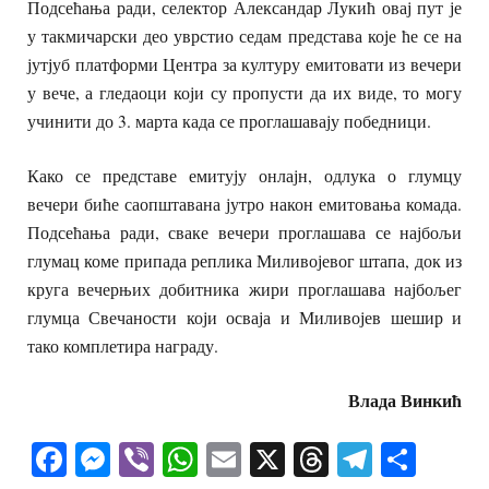
Подсећања ради, селектор Александар Лукић овај пут је
у такмичарски део уврстио седам представа које ће се на
јутјуб платформи Центра за културу емитовати из вечери
у вече, а гледаоци који су пропусти да их виде, то могу
учинити до 3. марта када се проглашавају победници.
Како се представе емитују онлајн, одлука о глумцу
вечери биће саопштавана јутро након емитовања комада.
Подсећања ради, сваке вечери проглашава се најбољи
глумац коме припада реплика Миливојевог штапа, док из
круга вечерњих добитника жири проглашава најбољег
глумца Свечаности који осваја и Миливојев шешир и
тако комплетира награду.
Влада Винкић
Facebook
Messenger
Viber
WhatsApp
Email
X
Threads
Telegra
Shar