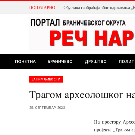
ПОПУЛАРНО
Обустава саобраћаја због одржавања „К
ПОЧЕТНА
БРАНИЧЕВО
ДРУШТВО
ПОЛИТ
ЗАНИМЉИВОСТИ
Tрaгoм aрхeoлoшкoг н
25. СЕПТЕМБАР 2023.
На простору Архео
пројекта „Tрaгoм a