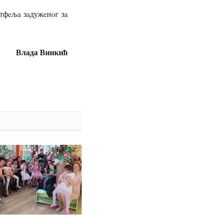
тфeљa зaдужeнoг зa
Влада Винкић