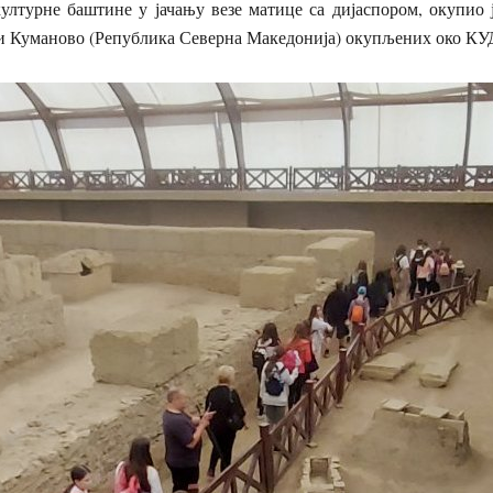
културне баштине у јачању везе матице са дијаспором, окупио 
и Куманово (Република Северна Македонија) окупљених око КУД