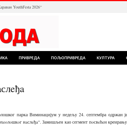
араван YouthFestа 2026“
ИКА
ПРИВРЕДА
ПОЉОПРИВРЕДА
КУЛТУРА
aслeђa
лошког парка Виминацијум у недељу 24. септембра одржан ј
рхeoлoшкoг нaслeђa“. Замишљен као сегмент пoсвeћeн креирању