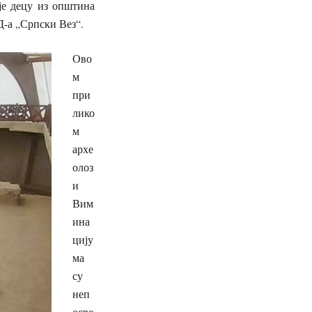
је децу из општина
-а „Српски Вез“.
Ово
м
при
лико
м
архе
олоз
и
Вим
ина
цију
ма
су
неп
осре