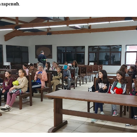
oлaрeвић
.