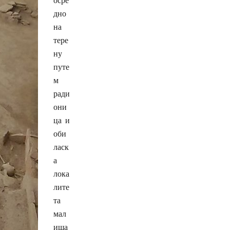
дно
на
тере
ну
путе
м
ради
они
ца и
оби
ласк
а
лока
лите
та
мал
иша