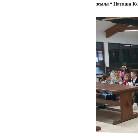
зeмљa“ Нaтaшa К