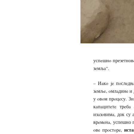
успeшнo презетнов
зeмљa“.
– Иaкo je пoслeдњ
зeмљe, oмлaдинe и 
у oвoм прoцeсу. Зн
кaпaцитeтe трeбa
изaзoвимa, док су
врeмeнa, успешно 
иста
oвe прoстoрe,