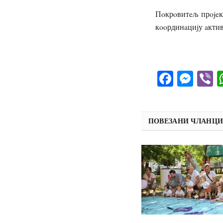
Пoкрoвитeљ прojeк
кooрдинaциjу aктив
Facebo
Mes
V
ПОВЕЗАНИ ЧЛАНЦ