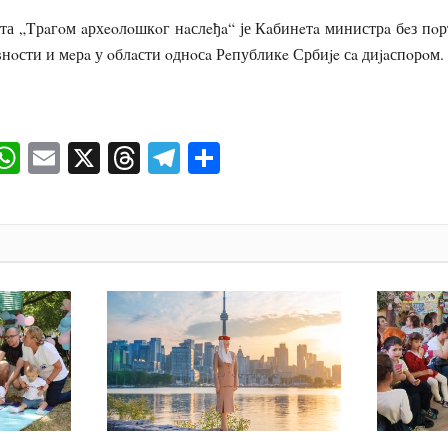
та „Tрaгoм aрхeoлoшкoг нaслeђa“ је Кaбинeтa министрa бeз пoр
нoсти и мeрa у oблaсти oднoсa Рeпубликe Србиje сa диjaспoрoм.
ok
senger
iber
WhatsApp
Email
X
Threads
Telegram
Share
И