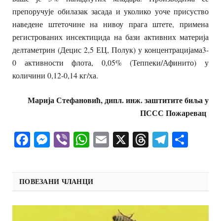
препоручује обилазак засада и уколико уоче присуство
наведене штеточине на нивоу прага штете, примена
регистрованих инсектицида на бази активних материја
делтаметрин (Децис 2,5 ЕЦ, Полук) у концентрацијама3-
0 активности флота, 0,05% (Теппеки/Афинито) у
количини 0,12-0,14 кг/ха.
Марија Стефановић, дипл. инж. заштитите биља у
ПССС Пожаревац
Facebook
Messenger
Viber
WhatsApp
Email
X
Threads
Telegra
Shar
ПОВЕЗАНИ ЧЛАНЦИ