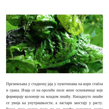
Презимљава у стадиону јаја у пукотинама на кори стабла
и грана. Изаја се на пролеће пиле жене оснивачице које
формирају колоније на младом лишћу. Нападнуто лишће
се увија ка унутрашњости, а ластари заостају у расту.
Ваше луче медну росу па на лишћу налазимо често