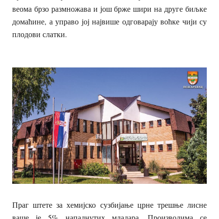
веома брзо размножава и још брже шири на друге биљке
домаћине, а управо јој највише одговарају воћке чији су
плодови слатки.
Праг штете за хемијско сузбијање црне трешње лисне
ваше је 5% нападнутих младара. Производима се