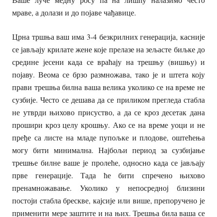
мраве, а долази и до појаве чађавице.
Црна тршња ваш има 3-4 безкрилних генерација, касније
се јављају крилате жене које прелазе на зељасте биљке до
средине јесени када се враћају на трешњу (вишњу) и
појаву. Веома се брзо размножава, тако је и штета коју
прави трешња билна ваша велика уколико се на време не
сузбије. Често се дешава да се приликом прегледа стабла
не утврди њихово присуство, а да се кроз десетак дана
прошири кроз целу крошњу. Ако се на време уоци и не
пређе са листе на младе пупољке и плодове, оштећења
могу бити минимална. Најбољи период за сузбијање
трешње билне ваше је пролеће, односно када се јављају
прве генерације. Тада ће бити спречено њихово
пренамножавање. Уколико у непосредној близини
постоји стабла брескве, кајсије или више, препоручено је
применити мере заштите и на њих. Трешња била ваша се