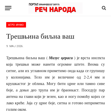
АГРО ИНФО
Трешњина биљна ваш
9. МАЈ 2026.
Трешњина биљна ваш (
Мизус цераси
) је врста инсекта
која трешњи може нанети огромне штете. Веома су
ситне, али их углавном приметимо онда када се групишу
у колонијама. Тело им је величине од 2-2,4 мм и
крушкастог је облика. Могу бити црне или тамно сиве
боје, а доњи део трупа им је браонкаст. Поседују пар
антена на глави који је зелен, као и ногу помоћу којих се
лако креће. Јаја су црне боје, ситна и готово неприметна
голим оком.