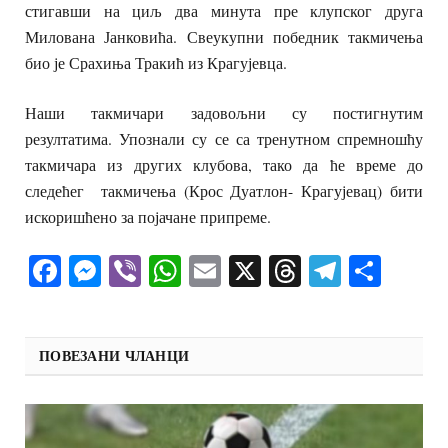
стигавши на циљ два минута пре клупског друга
Милована Јанковића. Свеукупни победник такмичења
био је Срахиња Тракић из Крагујевца.
Наши такмичари задовољни су постигнутим
резултатима. Упознали су се са тренутном спремношћу
такмичара из других клубова, тако да ће време до
следећег такмичења (Крос Дуатлон- Крагујевац) бити
искоришћено за појачане припреме.
Facebook
Messenger
Viber
WhatsApp
Email
X
Threads
Telegra
Shar
ПОВЕЗАНИ ЧЛАНЦИ