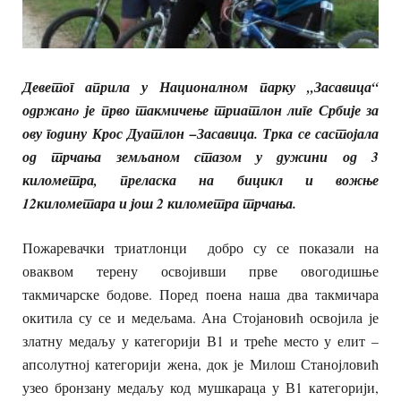
Деветог априла у Националном парку „Засавица“
одржанo је прво такмичење триатлон лиге Србије за
ову годину Крос Дуатлон –Засавица. Трка се састојала
од трчања земљаном стазом у дужини од 3
километра, преласка на бицикл и вожње
12километара и још 2 километра трчања.
Пожаревачки триатлонци добро су се показали на
оваквом терену освојивши прве овогодишње
такмичарске бодове. Поред поена наша два такмичара
окитила су се и медељама. Ана Стојановић освојила је
златну медаљу у категорији В1 и треће место у елит –
апсолутној категорији жена, док је Милош Станојловић
узео бронзану медаљу код мушкараца у В1 категорији,