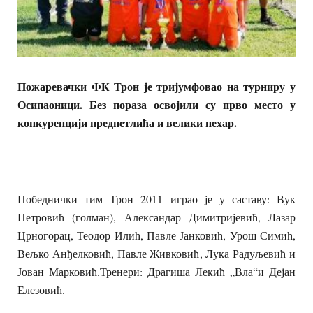
Пожаревачки ФК Трон је тријумфовао на турниру у
Осипаоници. Без пораза освојили су прво место у
конкуренцији предпетлића и велики пехар.
Победнички тим Трон 2011 играо је у саставу: Вук
Петровић (голман), Александар Димитријевић, Лазар
Црногорац, Теодор Илић, Павле Јанковић, Урош Симић,
Вељко Анђелковић, Павле Живковић, Лука Радуљевић и
Јован Марковић.Тренери: Драгиша Лекић „Вла“и Дејан
Елезовић.