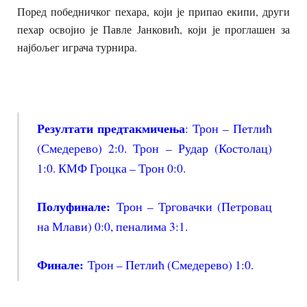
Поред победничког пехара, који је припао екипи, други
пехар освојио је Павле Јанковић,
који је проглашен за
најбољег играча турнира.
Резултати предтакмичења
: Трон – Петлић
(Смедерево) 2:0. Трон – Рудар (Костолац)
1:0. КМФ Гроцка – Трон 0:0.
Полуфинале:
Трон – Трговачки (Петровац
на Млави) 0:0, пеналима 3:1.
Финале:
Трон – Петлић (Смедерево) 1:0.