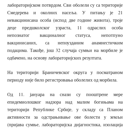
лабораторијском потврдом. Сви оболели су са територије
Смедерева и околних насеља. У питању је 21
невакцинисана особа (испод две године живота), троје
деце предшколског узраста, 11 одраслих особа
непознатог вакциналног статуса, непотпуно
вакцинисаних, са непоузданим анамнестичким
подацима. Такође, још 32 случаја сумњи на морбиле је
одбачено, на основу лабораторијских резултата.
На територији Браничевског округа у посматраном
периоду није било регистровања оболелих од морбила.
Од 11. јануара на снази су пооштрене мере
епидемиолошког надзора над малим богињама на
територији Републике Србије, у складу са Планом
активности за одстрањивање ове болести у земљи
(пријава сумње, лабораторијска дијагностика, изолација