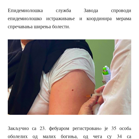
Епидемиолошка служба Завода спроводи
епидемиолошко истраживање и координира мерама
спречавања ширења болести.
Закључно са 23. фебуаром регистрованo је 35 особa
оболелих од малих богиња, од чега су 34 са