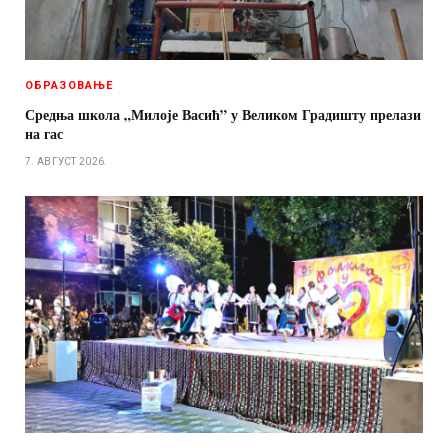
ОБРАЗОВАЊЕ
Средња школа „Милоје Васић” у Великом Градишту прелази
на гас
7. АВГУСТ 2026.