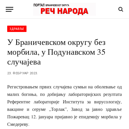
ЗДРАВЉЕ
У Браничевском округу без
морбила, у Подунавском 35
случајева
23. ФЕБРУАР 2023.
Регистровањем првих случајева сумњи на оболевање од
малих богиња, по добијању лабораторијских резултата
Референтне лабораторије Института за вирусологију,
вакцине и серуме „Торлак”, Завод за јавно здравље
Пожаревац 12. јануара пријавио је епидемију морбила у
Смедереву.