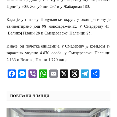
Црнићу 303, Жагубици 237 и у Жабарима 183.
Када је у питању Подунавски округ, у овом региону је
евидентирано још 98 новозаражених. У Смедереву 45,
Великој Плани 28 и Смедеревској Паланци 25.
Иначе, од почетка епидемије, у Смедереву je ковидом 19
зараженo укупно 4.870 особa, у Смедеревској Паланци
2.133 и Великој Плани 1.770 лица.
Facebook
Messenger
Viber
WhatsApp
Email
X
Threads
Telegra
Shar
ПОВЕЗАНИ ЧЛАНЦИ