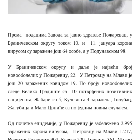
Према подацима Завода за јавно здравље Пожаревац, у
Браничевском округу током 10. и 11. јануара корона
вирусом су заражене још 64 особе, а у Подунавском 98.
У Браничевском округу и даље је највећи број
новооболелих у Пожаревцу, 22. У Петровцу на Млави је
још 20 заражених ковидом 19. По броју новооболелих
следе Велико Градиште са 10 потврђених позитивних
пацијената, Жабари са 5, Кучево са 4 заражена, Голубац,
Жагубица и Мало Црниће са по једним новим случајем.
Од почетка епидемије, у Пожаревцу је забележено 2.995
заражених корона вирусом, Петровцу на Млави 1.217,
Великом Градишту 904, Кучеву 529, Голупцу 361, Малом