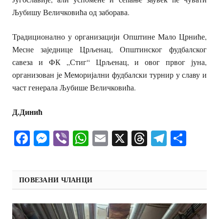
Љубишу Величковића од заборава.
Традиционално у организацији Општине Мало Црниће,
Месне заједнице Црљенац, Општинског фудбалског
савеза и ФК „Стиг“ Црљенац, и овог првог јуна,
организован је Меморијални фудбалски турнир у славу и
част генерала Љубише Величковића.
Д.Динић
Facebook
Messenger
Viber
WhatsApp
Email
X
Threads
Telegra
Shar
ПОВЕЗАНИ ЧЛАНЦИ