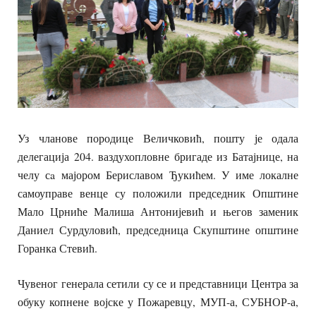
Уз чланове породице Величковић, пошту је одала
делегација 204. ваздухопловне бригаде из Батајнице, на
челу сa мајором Бериславом Ђукићем. У име локалне
самоуправе венце су положили председник Општине
Мало Црниће Малиша Антонијевић и његов заменик
Даниел Сурдуловић, председница Скупштине општине
Горанка Стевић.
Чувеног генерала сетили су се и представници Центра за
обуку копнене војске у Пожаревцу, МУП-а, СУБНОР-а,