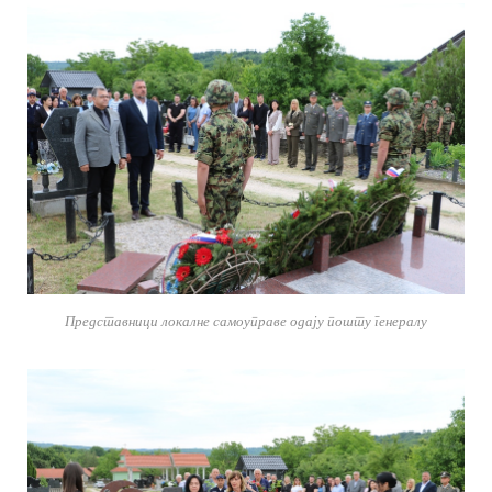
Представници локалне самоуправе одају пошту генералу