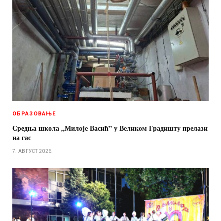
ОБРАЗОВАЊЕ
Средња школа „Милоје Васић” у Великом Градишту прелази
на гас
7. АВГУСТ 2026.