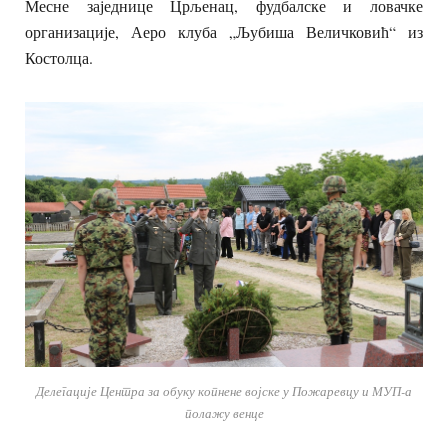
Месне заједнице Црљенац, фудбалске и ловачке
организације, Аеро клуба „Љубиша Величковић“ из
Костолца.
Делегације Центра за обуку копнене војске у Пожаревцу и МУП-а
полажу венце