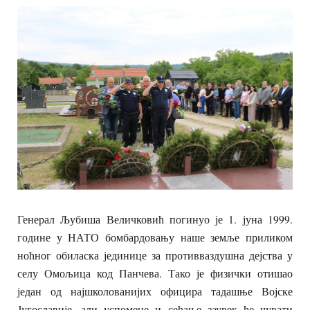
Генерал Љубиша Величковић погинуо је 1. јуна 1999.
године у НАТО бомбардовању наше земље приликом
ноћног обиласка јединице за противваздушна дејства у
селу Омољица код Панчева. Тако је физички отишао
један од најшколованијих официра тадашње Војске
Југославије, али успомене и сећање заувек ће чувати