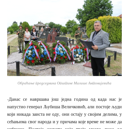
Обраћање председника Општине Малише Антонијевића
-Данас се навршава још једна година од када нас је
напустио генерал Љубиша Величковић, али постоје људи
који никада заиста не оду, они остају у својим делима, у
сећањима свог народа и у причама које време не може да
избрише. Постоје животи који трају много дуже од