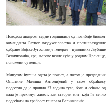
Поводом двадесет седме годишњице од погибије бившег
команданта Ратног ваздухопловства и противваздушне
одбране Војске Југославије генерал – пуковника Љубише
Величковића, крај његове вечне куће у родном Црљенцу,
положени су венци.
Минутом ћутања одата је почаст, а потом је председник
Општине Малиша Антонијевић у свом обраћању
подсетио да је прошло 27 година туге, бола и сећања од
када је прекинут живот, али створен мит, који ће вечно
подсећати на храброст генерала Величковића.