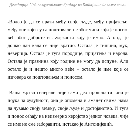
Делегација 204. ваздухопловне бригаде из Батајнице полаже венац
-Волео је да се врати међу своје људе, међу пријатеље,
међу оне који су га поштовали не због чина који је носио,
већ због доброте и људскости коју је имао. А онда је
дошао дан када се није вратио. Остала је тишина, мук,
неверица. Остала је туга породице, пријатеља и народа.
Остала је празнина коју године не могу да испуне. Али
остало је и нешто много веће – остало је име које се
изговара са поштовањем и поносом.
-Ваша жртва генерале није само део прошлости, она је
поука за будућност, она је опомена и аманет свима нама
да чувамо своју земљу, своје људе и достојанство. И туга
и понос сећају на неизмерно херојство једног човека, чије
се име не сме заборавити, истакао је Антонијевић.