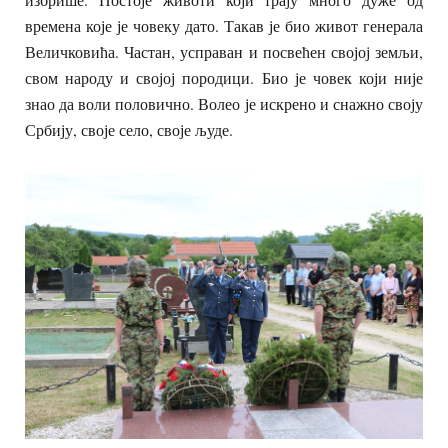
времена које је човеку дато. Такав је био живот генерала
Величковића. Частан, усправан и посвећен својој земљи,
свом народу и својој породици. Био је човек који није
знао да воли половично. Волео је искрено и снажно своју
Србију, своје село, своје људе.