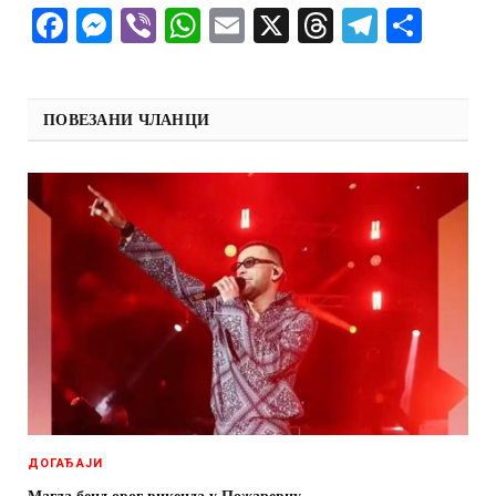
Facebook
Messenger
Viber
WhatsApp
Email
X
Threads
Telegra
Shar
ПОВЕЗАНИ ЧЛАНЦИ
ДОГАЂАЈИ
Магла бенд овог викенда у Пожаревцу