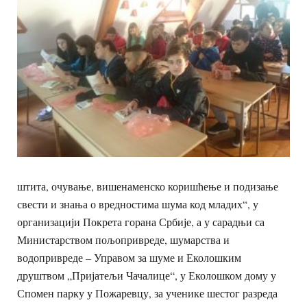
штита, очување, вишенаменско коришћење и подизање
свести и знања о вредностима шума код младих“, у
организацији Покрета горана Србије, а у сарадњи са
Министарством пољопривреде, шумарства и
водопривреде – Управом за шуме и Еколошким
друштвом „Пријатељи Чачалице“, у Еколошком дому у
Спомен парку у Пожаревцу, за ученике шестог разреда