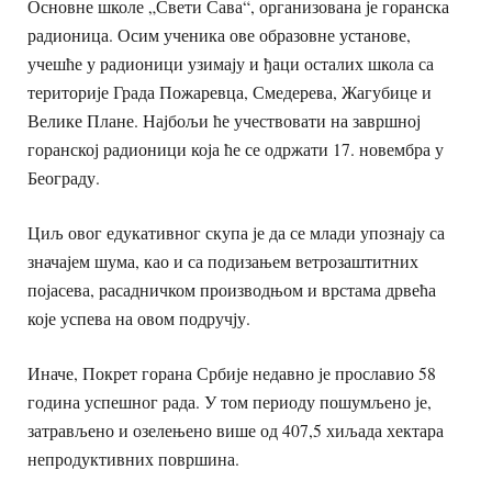
Основне школе „Свети Сава“, организована је горанска
радионица. Осим ученика ове образовне установе,
учешће у радионици узимају и ђаци ос
талих школа са
територије Града Пожаревца, Смедерева, Жагубице и
Велике Плане. Најбољи ће учествовати на завршној
горанској радионици која ће се одржати 17. новембра у
Београду.
Циљ овог едукативног скупа је да се млади упознају са
значајем шума, као и са подизањем ветрозаштитних
појасева, расадничком производњом и врстама дрвећа
које успева на овом подручју.
Иначе, Покрет горана Србије недавно је прославио 58
година успешног рада. У том периоду пошумљено је,
затрављено и озелењено више од 407,5 хиљада хектара
непродуктивних површина.