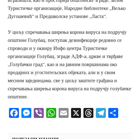
Туристичке организације, Народне библиотеке „Вељко
Дугошевић“ и Предшколске установе „Ласта“.
У циљу спречавања ширења корона вируса на подручју
општине Голубац, поступак дезинфекције редовно се
спроводи и у оквиру Инфо центра Туристичке
организације Голубац, зграде АДФ-а, цркве и тврђаве
„Голубачки град“, као и на јавним површинама око
продајних и угоститељских објеката, али и у свим
месним заједницама, све у циљу заштите грађана и
спречавања ширења корона вируса на подручју голубачке
општине.
Facebook
Messenger
Viber
WhatsApp
Email
X
Threads
Telegra
Shar