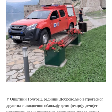
У Општини Голубац, радници Добровољно ватрогасног
друштва свакодневно обављају дезинфекцију дечијег
игралишта, као и просторија општинске зграде, затим