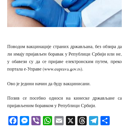
Поводом вакцинације страних држављана, без обзира да
ли имају пријављен боравак у Републици Србији или не,
у обавези су да се пријаве електронским путем, преко
портала е-Управе (www.euprava.gov.rs).
Ово је једини начин да буду вакцинисани.
Позив се посебно односи на кинеске држављане са
пријављеним боравком у Републици Србији.
Facebook
Messenger
Viber
WhatsApp
Email
X
Threads
Telegra
Shar