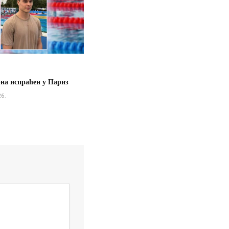
рна испраћен у Париз
26.