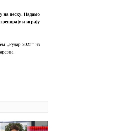
у на песку. Надамо
тренирају и играју
м ,,Рудар 2025“ из
аревца.