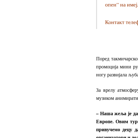
опен“ на имеј
Контакт телеф
Поред такмичарског
промоција мини рук
ногу развијала љуб
За врелу атмосфер
музиком анимирати 
– Наша жеља је да
Европе. Овим тур
привучемо децу д
организатори и дод