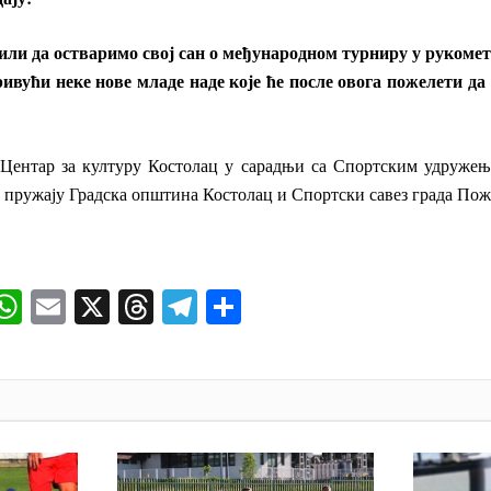
или да остваримо свој сан о међународном турниру у рукомет
ривући неке нове младе наде које ће после овога пожелети да 
 Центар за културу Костолац у сарадњи са Спортским удружење
пружају Градска општина Костолац и Спортски савез града Пож
ok
senger
iber
WhatsApp
Email
X
Threads
Telegram
Share
И