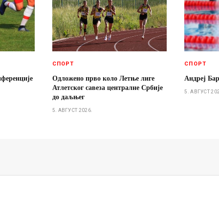
СПОРТ
СПОРТ
нференције
Одложено прво коло Летње лиге
Андреј Ба
Атлетског савеза централне Србије
5. АВГУСТ 20
до даљњег
5. АВГУСТ 2026.