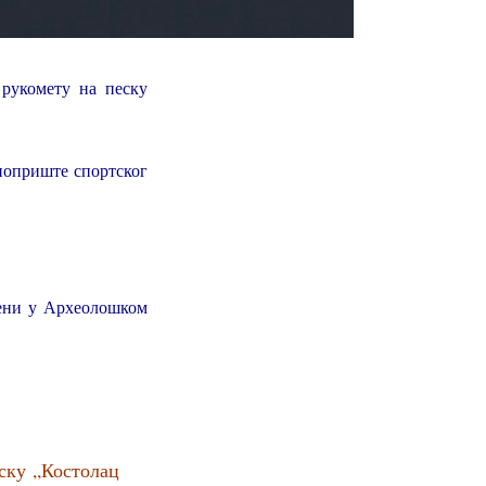
рукомету на песку
 поприште спортског
тени у Археолошком
ку ,,Костолац