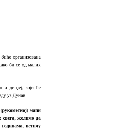
а биће организована
како би се од малих
 и ди-џеј, који ће
еду уз Дунав.
 (рукометној) мапи
 свега, желимо да
 годинама, истичу