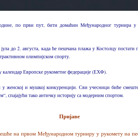
одине, по први пут, бити домаћин Међународног турнира у 
 јула до 2. августа, када ће пешчана плажа у Костолцу постати
атрактивном олимпијском спорту.
у календар Европске рукометне федерације (ЕХФ).
 у женској и мушкој конкуренцији. Сви учесници биће смеш
м“, спајајући тако античку историју са модерним спортом.
Пријаве
чешће на првом Међународном турниру у рукомету на пес