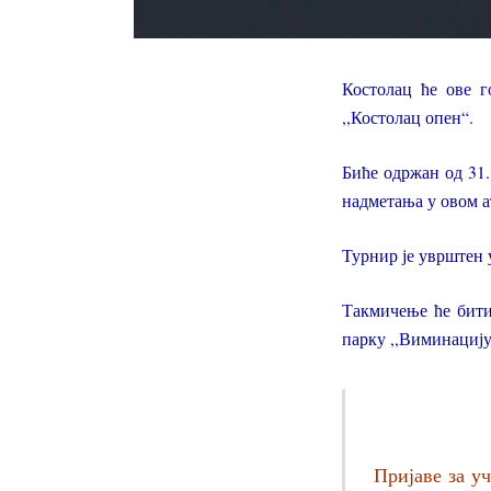
Костолац ће ове г
,,Костолац опен“.
Биће одржан од 31.
надметања у овом 
Турнир је уврштен 
Такмичење ће бити
парку ,,Виминацију
Пријаве за у