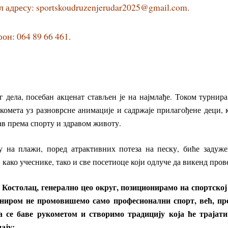
л адресу:
sportskoudruzenjerudar2025@gmail.com
.
он: 064 89 66 461.
 дела, посебан акценат стављен је на најмлађе. Током турнир
омета уз разноврсне анимације и садржаје прилагођене деци, 
ав према спорту и здравом животу.
у на плажи, поред атрактивних потеза на песку, биће задужен
како учеснике, тако и све посетиоце који одлуче да викенд пров
 Костолац, генерално цео округ, позиционирамо на спортској
ниром не промовишемо само професионални спорт, већ, пре
а се баве рукометом и створимо традицију која ће трајати
ају: