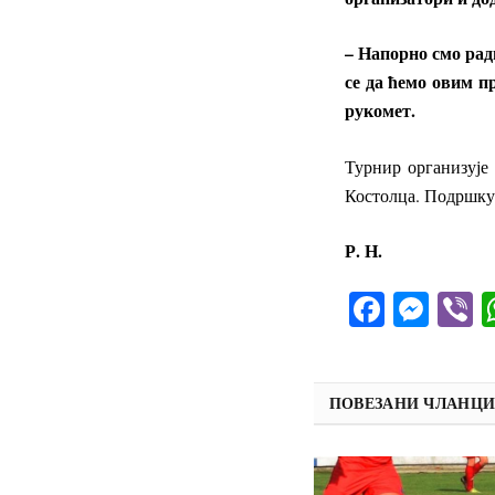
– Напорно смо рад
се да ћемо овим п
рукомет.
Турнир организује
Костолца. Подршку 
Р. Н.
Facebo
Mes
V
ПОВЕЗАНИ ЧЛАНЦ