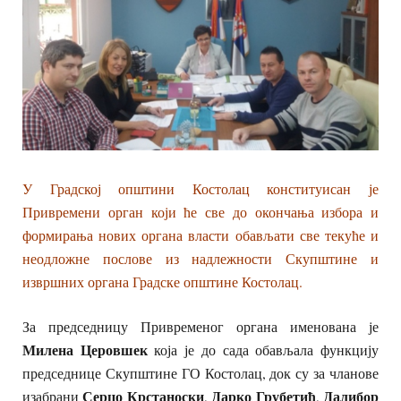
У Градској општини Костолац конституисан је
Привремени орган који ће све до окончања избора и
формирања нових органа власти обављати све текуће и
неодложне послове из надлежности Скупштине и
извршних органа Градске општине Костолац.
За председницу Привременог органа именована је
Милена Церовшек
која је до сада обављала функцију
председнице Скупштине ГО Костолац, док су за чланове
Серџо Крстаноски
Дарко Грубетић
Далибор
изабрани
,
,