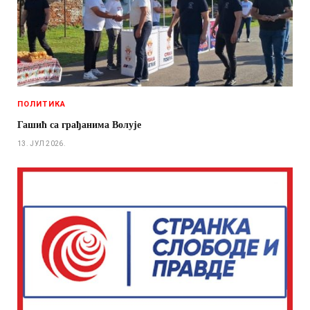
ПОЛИТИКА
Гашић са грађанима Волује
13. ЈУЛ 2026.