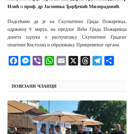
Илић
проф. др Јасминка Ђорђевић Милорадовић
и
.
Подсећамо да је на Скупштини Града Пожаревца,
одржаној 9. марта, на предлог Већа Града Пожаревца
донета одлука о распуштању Скупштине Градске
општине Костолац и образовању Привременог органа.
Facebook
Messenger
Viber
WhatsApp
Email
X
Threads
Telegra
Shar
ПОВЕЗАНИ ЧЛАНЦИ