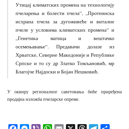
Утицај климатских промена на технологију
пчеларења и болести пчела“, „Протеинска
исхрана пчела за дугоживеће и виталне
пчеле у условима климатских промена“ и
„Генетика матица и вештачко
осемењавање“. Предавачи долазе из
Хрватске, Северне Македоније и Републике
Српске и то су др Златко Томљановић, мр
Благојче Најдоски и Бојан Нешковић.
У оквиру регионалног саветовања биће приређена
продајна изложба пчеларске опреме.
Facebook
Messenger
Viber
WhatsApp
Email
X
Threads
Telegra
Shar