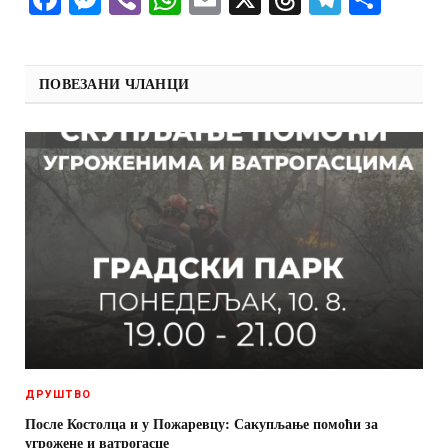
ПОВЕЗАНИ ЧЛАНЦИ
ДРУШТВО
После Костолца и у Пожаревцу: Сакупљање помоћи за
угрожене и ватрогасце