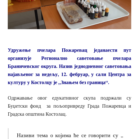
Удружење пчелара Пожаревац једанаести пут
организује Регионално саветовање пчелара
Браничевског округа. Назив једнодневног саветовања
најављеног за недељу, 12. фебруар, у сали Центра за
културу у Костолцу је „Знањем без граница“.
Одржавање овог едукативног скупа подржали су
Буџетски фонд за пољопривреду Града Пожаревца и
Градска општина Костолац.
Називи тема о којима ће се говорити су „