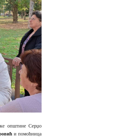
ске општине Серџо
ровић
и помоћница