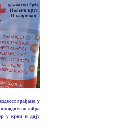
ездесет грађана у
е поводом октобра
ер у крви и дају