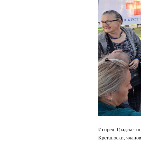
Испред Градске о
Крстаноски, члано