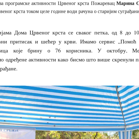
Марина 
за програмске активности Црвеног крста Пожаревац
веног крста током целе године води рачуна о старијим суграђани
јама Дома Црвеног крста се сваког петка, од 8 до 10
вни притисак и шећер у крви. Имамо сервис „Помоћ 
аћица које брину о 76 корисника. У октобру, Ме
о одређене активности како бисмо што више скренули 
грађане.