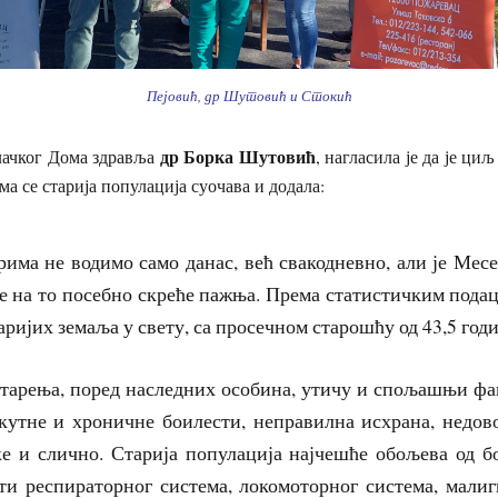
Пејовић, др Шутовић и Стокић
др Борка Шутовић
лачког Дома здравља
, нагласила је да је ци
ма се старија популација суочава и додала:
рима не водимо само данас, већ свакодневно, али је Мес
е на то посебно скреће пажња. Према статистичким подац
таријих земаља у свету, са просечном старошћу од 43,5 годи
старења, поред наследних особина, утичу и спољашњи фа
акутне и хроничне боилести, неправилна исхрана, недов
е и слично. Старија популација најчешће обољева од б
сти респираторног система, локомоторног система, малиг