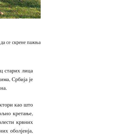
љ да се скрене пажња
ец старих лица
има, Србија је
на.
ктори као што
ољно кретање,
олести крвних
них оболјенја,