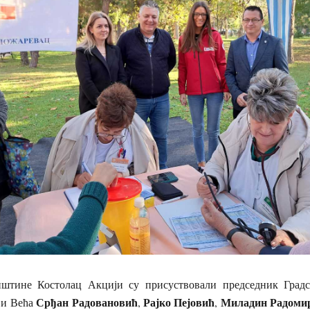
пштине Костолац Акцији су присуствовали председник Град
Срђан Радовановић
Рајко Пејовић
Миладин Радоми
ви Већа
,
,