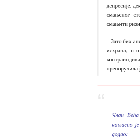
депресије, де
смањеног ст
смањити ризи
– Зато бих ап
исхрана, што
контраиндика
препоручила 
Члан Већа
нагласио ј
додао: