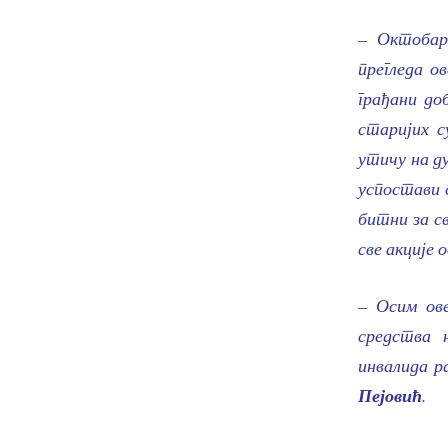
– Октобар
прегледа о
грађани до
старијих с
утичу на д
успостави 
битни за с
све акције 
– Осим ове
средства 
инвалида ра
Пејовић
.