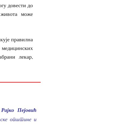
огу довести до
 живота може
тикује правилна
а медицинских
абрани лекар,
о
Рајко Пејовић
адске општине и