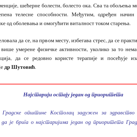
менције, шећерне болести, болесто ока. Сва та обољења м
епена телесне способности. Међутим, одређен начин
ке од оболевања и омогућити виталност током старења.
еловала да се, на првом месту, избегава стрес, да се прак
 више умерене физичке активности, уколико за то нем
ција, да се редовно користе терапије и посећује из
др Шутовић
је
.
Најстарији остају један од приоритета
 Градске општине Костолац задужен за здравств
е да је брига о најстаријима један од приоритета Гр