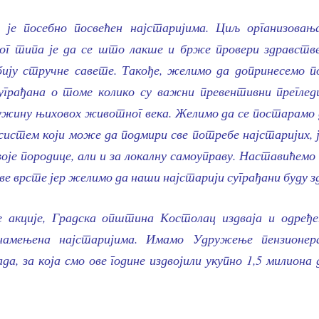
 је посебно посвећен најстаријима. Циљ организовањ
вог типа је да се што лакше и брже провери здравств
бију стручне савете. Такође, желимо да допринесемо 
уграђана о томе колико су важни превентивни преглед
ужину њиховох животног века. Желимо да се постарамо д
систем који може да подмири све потребе најстаријих, ј
воје породице, али и за локалну самоуправу. Наставићем
ове врсте јер желимо да наши најстарији суграђани буду з
 акције, Градска општина Костолац издваја и одређе
намењена најстаријима. Имамо Удружење пензионе
да, за која смо ове године издвојили укупно 1,5 милиона 