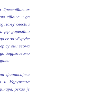
а превентивних
ено стање и да
подизању свести
и, јер директно
а се за убудуће
ер су они веома
о да подржавамо
драви
на финансијска
ра и Удружење
динара, рекао је