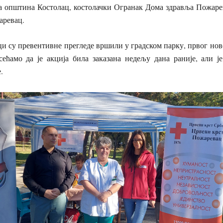
а општина Костолац, костолачки Огранак Дома здравља Пожаре
аревац.
и су превентивне прегледе вршили у градском парку, првог нов
сећамо да је акција била заказана недељу дана раније, али ј
.