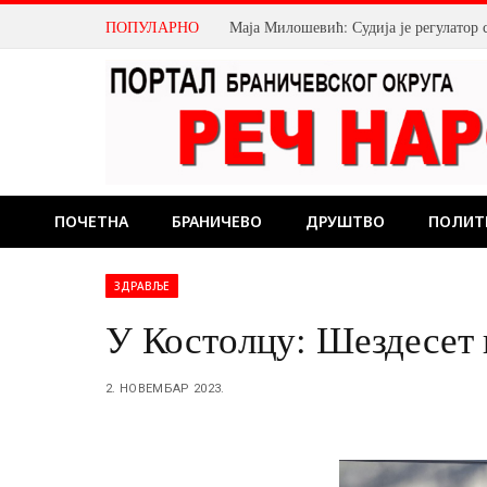
ПОПУЛАРНО
Малишани рођени од 26. до 31. јула 2
ПОЧЕТНА
БРАНИЧЕВО
ДРУШТВО
ПОЛИТ
ЗДРАВЉЕ
У Костолцу: Шездесет 
2. НОВЕМБАР 2023.