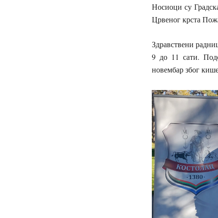
Носиоци су Градск
Црвеног крста Пож
Здравствени радниц
9 до 11 сати. Под
новембар због кише