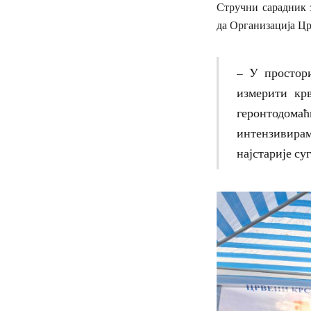
Стручни сарадник 
да Организација Цр
– У простори
измерити кр
геронтодом
интензивирам
најстарије су