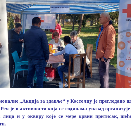
оналне „Акција за здавље“ у Костолцу је прегледано ш
. Реч је о активности која се годинама уназад организуј
 лица и у оквиру које се мере крвни притисак, шећ
ти.