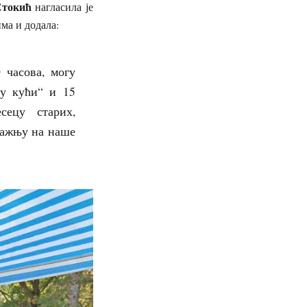
Стокић
нагласила је
ма и додала:
 часова, могу
у кући“ и 15
сецу старих,
пажњу на наше