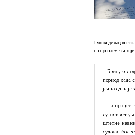
Руководилац косто
на проблеме са који
– Бригу о ста
период када с
једна од најс
– На процес 
су повреде, 
штетне навик
судова, боле