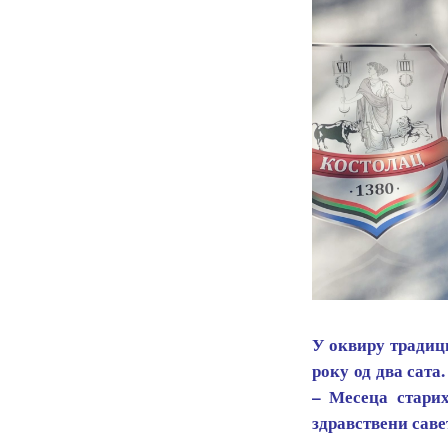
У оквиру традици
року од два сата
– Месеца старих
здравствени саве