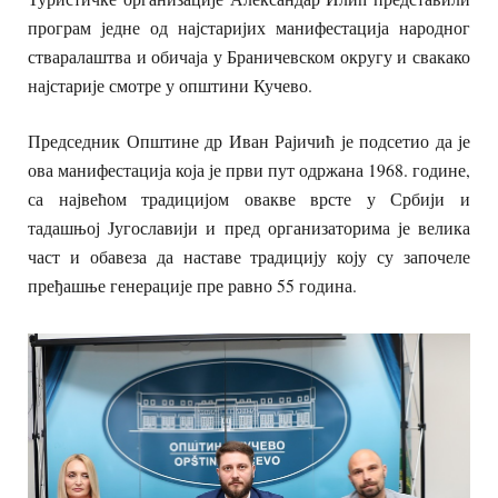
програм једне од најстаријих манифестација народног
стваралаштва и обичаја у Браничевском округу и свакако
најстарије смотре у општини Кучево.
Председник Општине др Иван Рајичић је подсетио да је
ова манифестација која је први пут одржана 1968. године,
са највећом традицијом овакве врсте у Србији и
тадашњој Југославији и пред организаторима је велика
част и обавеза да наставе традицију коју су започеле
пређашње генерације пре равно 55 година.