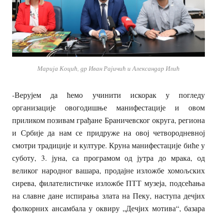
Марија Коцић, др Иван Рајичић и Александар Илић
-Верујем да ћемо учинити искорак у погледу
организације овогодишње манифестације и овом
приликом позивам грађане Браничевског округа, региона
и Србије да нам се придруже на овој четвородневној
смотри традиције и културе. Круна манифестације биће у
суботу, 3. јуна, са програмом од јутра до мрака, од
великог народног вашара, продајне изложбе хомољских
сирева, филателистичке изложбе ПТТ музеја, подсећања
на славне дане испирања злата на Пеку, наступа дечјих
фолкорних ансамбала у оквиру „Дечјих мотива“, базара