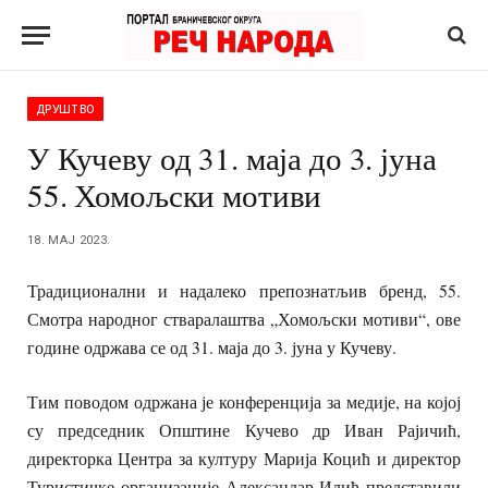
ДРУШТВО
У Кучеву од 31. маја до 3. јуна
55. Хомољски мотиви
18. МАЈ 2023.
Традиционални и надалеко препознатљив бренд, 55.
Смотра народног стваралаштва „Хомољски мотиви“, ове
године одржава се од 31. маја до 3. јуна у Кучеву.
Тим поводом одржана је конференција за медије, на којој
су председник Општине Кучево др Иван Рајичић,
директорка Центра за културу Марија Коцић и директор
Туристичке организације Александар Илић представили