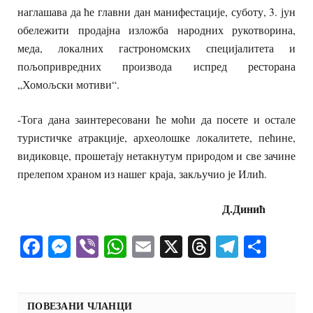
наглашава да ће главни дан манифестације, суботу, 3. јун
обележити продајна изложба народних рукотворина,
меда, локалних гастрономских специјалитета и
пољопривредних производа испред ресторана
„Хомољски мотиви“.
-Тога дана заинтересовани ће моћи да посете и остале
туристичке атракције, археолошке локалитете, пећине,
видиковце, прошетају нетакнутум природом и све зачине
прелепом храном из нашег краја, закључио је Илић.
Д.Динић
Facebook
Messenger
Viber
WhatsApp
Email
X
Threads
Telegra
Shar
ПОВЕЗАНИ ЧЛАНЦИ