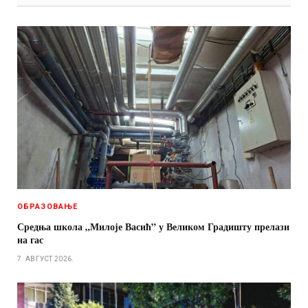
ОБРАЗОВАЊЕ
Средња школа „Милоје Васић” у Великом Градишту прелази
на гас
7. АВГУСТ 2026.