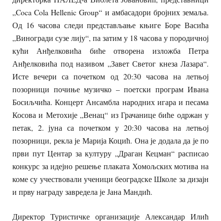
„Coca Cola Hellenic Group“ и амбасадори бројних земаља.
Од 16 часова следи представљање књиге Боре Васића
„Виногради сузе лију“, па затим у 18 часова у породичној
кући Анђелковића биће отворена изложба Петра
Анђелковића под називом „Завет Светог кнеза Лазара“.
Исте вечери са почетком од 20:30 часова на летњој
позорници почиње музичко – поетски програм Ивана
Босиљчића. Концерт Ансамбла народних игара и песама
Косова и Метохије „Венац“ из Грачанице биће одржан у
петак, 2. јуна са почетком у 20:30 часова на летњој
позорници, рекла је Марија Коцић. Она је додала да је по
први пут Центар за културу „Драган Кецман“ расписао
конкурс за идејно решење плаката Хомољских мотива на
коме су учествовали ученици београдске Школе за дизајн
и прву награду завредела је Јана Мандић.
Директор Туристичке организације Александар Илић