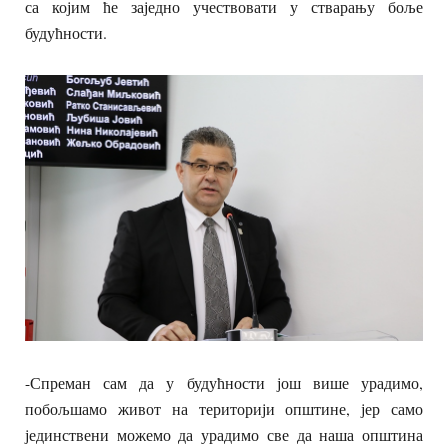
са којим ће заједно учествовати у стварању боље
будућности.
-Спреман сам да у будућности још више урадимо,
побољшамо живот на територији општине, јер само
јединствени можемо да урадимо све да наша општина