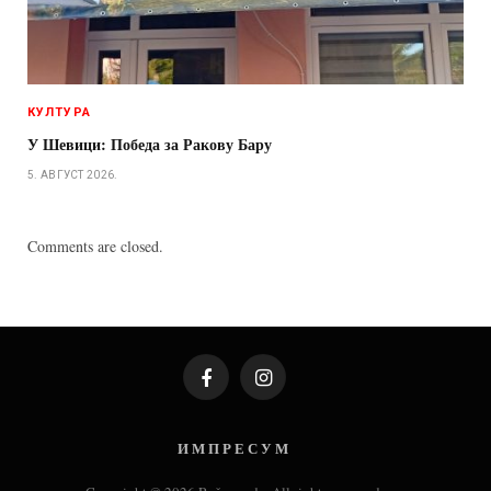
КУЛТУРА
У Шевици: Победа за Ракову Бару
5. АВГУСТ 2026.
Comments are closed.
Facebook
Instagram
И М П Р Е С У М