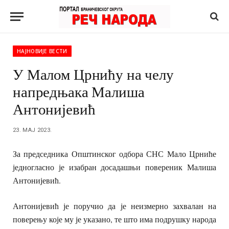
НАЈНОВИЈЕ ВЕСТИ
У Малом Црнићу на челу
напредњака Малиша
Антонијевић
23. МАЈ 2023.
За председника Општинског одбора СНС Мало Црниће
једногласно је изабран досадашњи повереник Малиша
Антонијевић.
Антонијевић је поручио да је неизмерно захвалан на
поверењу које му је указано, те што има подрушку народа