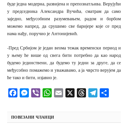
буде једна модерна, развијена и препознатљива. Верујући
у председника Александра Вучића, сматрам да само
заједно, међусобним разумевањем, радом и борбом
можемо напред, да срушимо све баријере које се пред
нама нађу, поручио је Антонијевић.
-Пред Србијом је један веома тежак временски период и
у њему ће више од свега бити потребно да као народ
будемо јединствени, да будемо ту једни за друге, да се
међусобно помажемо и уважавамо, а ја чврсто верујем да
ће тако и бити, изјавио је.
Facebook
Messenger
Viber
WhatsApp
Email
X
Threads
Telegra
Shar
ПОВЕЗАНИ ЧЛАНЦИ