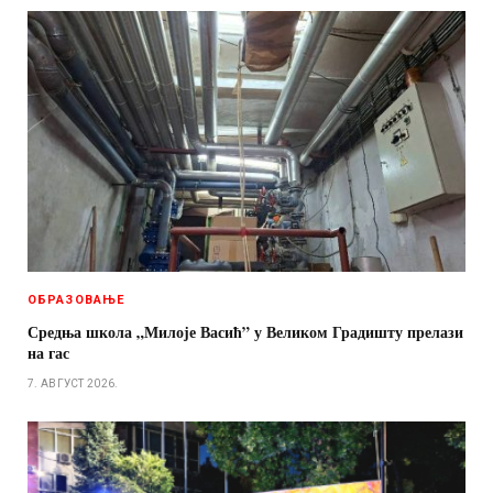
ОБРАЗОВАЊЕ
Средња школа „Милоје Васић” у Великом Градишту прелази
на гас
7. АВГУСТ 2026.