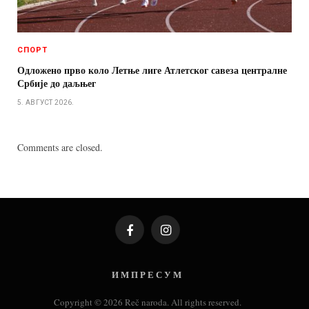
СПОРТ
Одложено прво коло Летње лиге Атлетског савеза централне
Србије до даљњег
5. АВГУСТ 2026.
Comments are closed.
Facebook
Instagram
И М П Р Е С У М
Copyright © 2026 Reč naroda. All rights reserved.