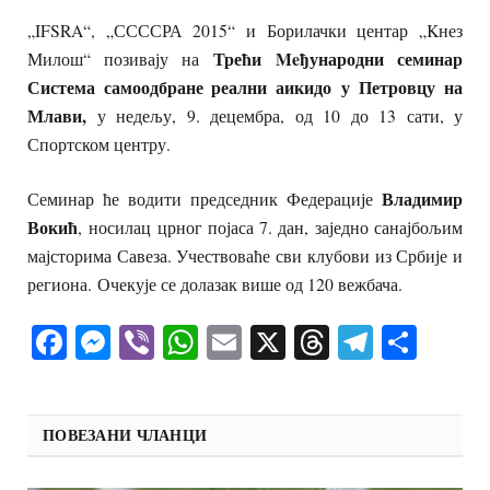
„IFSRA“, „ССССРА 2015“ и Борилачки центар „Kнез
Трећи
Meђународни семинар
Милош“ позивају на
С
истема самоодбране реални аикидо
у
Петровцу
на
Млави,
у недељу, 9. децембра, од 10 до 13 сати, у
Спортском центру.
Владимир
Семинар ће водити
председник Федерације
Вокић
,
носилац
црн
ог
појас
а
7.
дан
, заједно
санајбољим
мајсторима
Савеза. У
чествоваће сви клубови из Србије и
региона.
Очекује се долазак више од 120 вежбача.
Facebook
Messenger
Viber
WhatsApp
Email
X
Threads
Telegra
Shar
ПОВЕЗАНИ ЧЛАНЦИ