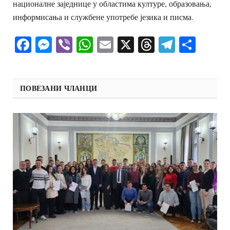
националне заједнице у областима културе, образовања,
информисања и службене употребе језика и писма.
Facebook
Messenger
Viber
WhatsApp
Email
X
Threads
Telegra
Shar
ПОВЕЗАНИ ЧЛАНЦИ