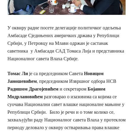
У оквиру радне посете делегације политичког одељења
Амбасаде Сједињених америчких држава у Републици
Србији, у Петровцу на Млави одржан је састанак
саветника у Амбасади САД Томаса Лија и представника
Националног савета Влаха Србије.
Томас Ли
Новицом
је са председником Савета
Јаношевићем
, председником Извршног одбора НСВ
Радишом Драгојевићем
Бојаном
и секретаром
Модрлановићем
разговарао о изазовима са којима се
суочава Национални савет влашке националне мањине у
Републици Србији. Било је речи и о томе колико се,
захваљујући раду Националног савета Влаха у протеклом
периоду деловало у оквиру остваривања права влашке