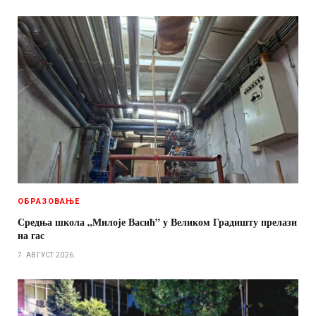
ОБРАЗОВАЊЕ
Средња школа „Милоје Васић” у Великом Градишту прелази
на гас
7. АВГУСТ 2026.