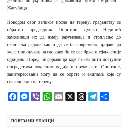
деоница до укрштања са државним путем Петровац –
Жагубица.
Поводом овог великог посла на терену, грађанству се
обратио председник Општине Душко Нединић
замоливши их да имају разумевања и стрпљење до
окончања радова као и да се благовремено пријаве да
желе прикључак на гас како би се све брже и ефикасније
одвијало. Поред информација које ће им бити доступне
посредством локалних медија и преко сајта Општине,
заинтересовани могу да се обрате и екипама које су
свакодневно на терену.
Facebook
Messenger
Viber
WhatsApp
Email
X
Threads
Telegra
Shar
ПОВЕЗАНИ ЧЛАНЦИ