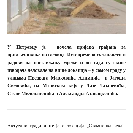
У Петровцу је почела пријава грађана за
прикључивање на гасовод. Истовремено су започети и
радови на постављању мреже и до сада су екипе
извођача деловале на више локација – у самом граду у
улицама Предрага Марковића Алимпија и Јагоша
Симовића, на Млавском кеју у Лазе Лазаревића,
Стеве Миловановића и Александра Атанацковића.
Актуелно градилиште је и локација „Стамничка река“,