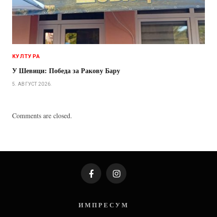
КУЛТУРА
У Шевици: Победа за Ракову Бару
5. АВГУСТ 2026.
Comments are closed.
Facebook
Instagram
И М П Р Е С У М