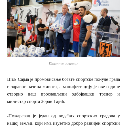
Поклон за основце
Циљ Сајма је промовисање богате спортске понуде града
и здравог начина живота, а манифестацију је ове године
отворио наш прослављени одбојкашки тренер и
министар спорта Зоран Гајић.
-Пожаревац је један од водећих спортских градова у
нашој земљи, који има изузетно добро развијен спортски