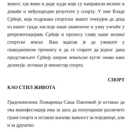
живот, где живе и раде људи који су направили велике и
домаће и међународне резултате у спорту. У име Владе
Србије, која подржава спортски живот очекујем да деца
из вашег града наследе наше шампионе и узму учешће у
репрезентацијама Србије и пронесу славу наше велике
спортске земље. Ваш задатак је да уживате у
свакодневном тренингу и да се старате да једног дана
представљате Србију широм земаљске кугле онако како
доликује, истакао је министар спорта.
СПОРТ
КАО СТИЛ ЖИВОТА
Градоначелник Пожаревца Саша Павловић је истакао да
ова манифестација има за циљ да популарише различите
гране спорта и истакне њихову важност за појединце, али
и за друштво.