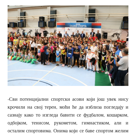
-Сви потенцијални спортски асови који још увек нису
крочили на свој терен, моћи ће да изблиза погледају и
сазнају како то изгледа бавити се фудбалом, кошарком,
одбојком, тенисом, рукометом, гимнастиком, али и
осталим спортовима. Онима који се баве спортом желим