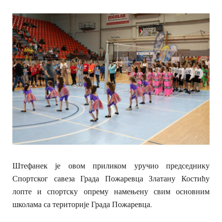
Штефанек је овом приликом уручио председнику
Спортског савеза Града Пожаревца Златану Костићу
лопте и спортску опрему намењену свим основним
школама са територије Града Пожаревца.