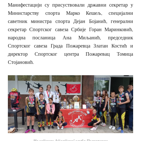
Манифестацији су присуствовали државни секретар у
Министарству спорта Марко Кешељ, специјални
саветник министра спорта Дејан Бојанић, генерални
секретар Спортског савеза Србије Горан Маринковић,
народна посланица Ана Миљанић, председник
Спортског савеза Града Пожаревца Златан Костић и
директор Спортског центра Пожаревац Томица
Стојановић.
На штанду Атлетског клуба Пожаревац