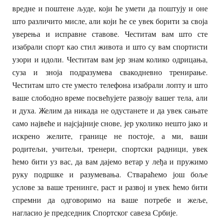
вредне и поштене људе, који ће умети да поштују и оне
што различито мисле, али који ће се увек борити за своја
уверења и исправне ставове. Честитам вам што сте
изабрали спорт као стил живота и што су вам спортисти
узори и идоли. Честитам вам јер знам колико одрицања,
суза и зноја подразумева свакодневно тренирање.
Честитам што сте уместо телефона изабрали лопту и што
ваше слободно време посвећујете развоју вашег тела, али
и духа. Желим да никада не одустанете и да увек сањате
само највеће и најсјајније снове, јер уколико нешто јако и
искрено желите, границе не постоје, а ми, ваши
родитељи, учитељи, тренери, спортски радници, увек
ћемо бити уз вас, да вам дајемо ветар у леђа и пружимо
руку подршке и разумевања. Ствараћемо још боље
услове за ваше тренинге, раст и развој и увек ћемо бити
спремни да одговоримо на ваше потребе и жеље,
нагласио је председник Спортског савеза Србије.