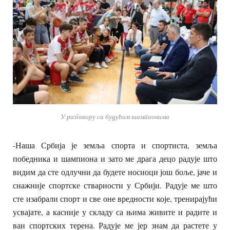
У разговору са будућим шампионима
-Наша Србија је земља спорта и спортиста, земља
победника и шампиона и зато ме драга децо радује што
видим да сте одлучни да будете носиоци још боље, јаче и
снажније спортске стварности у Србији. Радује ме што
сте изабрали спорт и све оне вредности које, тренирајући
усвајате, а касније у складу са њима живите и радите и
ван спортских терена. Радује ме јер знам да растете у