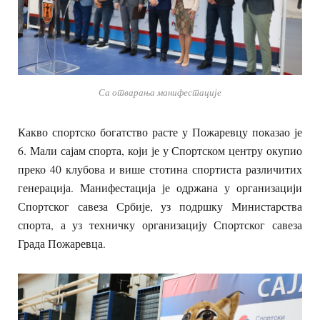
Са отварања манифестације
Какво спортско богатство расте у Пожаревцу показао је
6. Мали сајам спорта, који је у Спортском центру окупио
преко 40 клубова и више стотина спортиста различитих
генерација. Манифестација је одржана у организацији
Спортског савеза Србије, уз подршку Министарства
спорта, а уз техничку организацију Спортског савеза
Града Пожаревца.