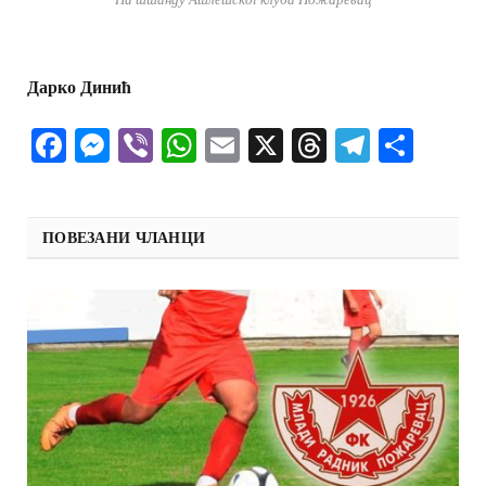
Дарко Динић
Facebook
Messenger
Viber
WhatsApp
Email
X
Threads
Telegra
Shar
ПОВЕЗАНИ ЧЛАНЦИ