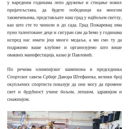
у наредним годинама лепо дружење и стицање нових
пријатељстава, да будете победници на многим
такмичењима, представљате наш град у најбољем светлу,
као што сте то чинили и до сада. Град Пожаревац има
пуно талентоване деце и сигуран сам да ћемо у годинама
испред нас имати још много медаља, а ми смо ту да
подржимо ваше клубове и организујемо што више
оваквих манифестација, казао је Павловић.
По речима олимпијског шампиона и председника
Спортског савеза Србије Давора Штефанека, велики број
окупљених спортиста показује да они могу да промене
свет и будућност учине бољом, лепшом, здравијом и
снажнијом.