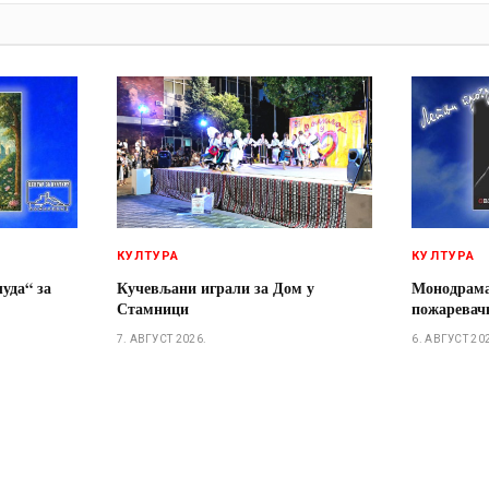
И
КУЛТУРА
КУЛТУРА
чуда“ за
Кучевљани играли за Дом у
Монодрам
Стамници
пожаревачк
7. АВГУСТ 2026.
6. АВГУСТ 20