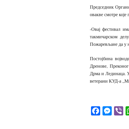
Председник Органи
овакве смотре које 
-Овај фестивал им
такмичарском делу
Пожаревљане да у н
Постојбина војвод
Дренове, Преконог
Дрма и Лединаца. У
ветерани КУД-а „М
Д
Facebo
Mes
V