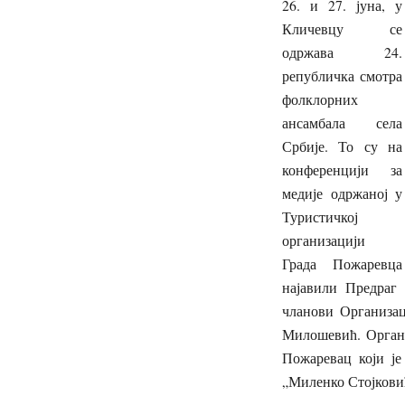
26. и 27. јуна, у
Кличевцу се
одржава 24.
републичка смотра
фолклорних
ансамбала села
Србије. То су на
конференцији за
медије одржаној у
Туристичкој
организацији
Града Пожаревца
најавили Предраг
чланови Организац
Милошевић. Органи
Пожаревац који је
„Миленко Стојкови