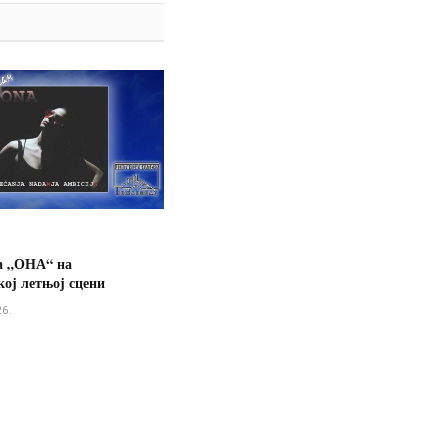
а „ОНА“ на
ој летњој сцени
26.