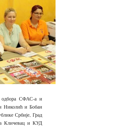
г одбора СФАС-а и
н Николић и Бобан
блике Србије, Град
ица Кличевац и КУД