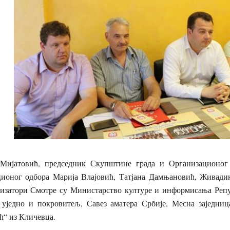
 Мијатовић, председник Скупштине града и Организационо
ионог одбора Марија Влајовић, Татјана Дамњановић, Живади
затори Смотре су Министарство културе и информисања Репу
 уједно и покровитељ, Савез аматера Србије, Месна заједн
ћ“ из Кличевца.