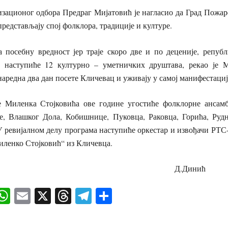
зационог одбора Предраг Мијатовић је нагласио да Град Пожар
представљају спој фолклора, традиције и културе.
а посебну вредност јер траје скоро две и по деценије, републ
 наступиће 12 културно – уметничких друштава, рекао је М
аредна два дан посете Кличевац и уживају у самој манифестациј
е Миленка Стојковића ове године угостиће фолклорне ансамб
е, Влашког Дола, Кобишнице, Пуковца, Раковца, Горића, Рудн
 ревијалном делу програма наступиће оркестар и извођачи РТС-
иленко Стојковић“ из Кличевца.
.Динић
ok
senger
iber
WhatsApp
Email
X
Threads
Telegram
Share