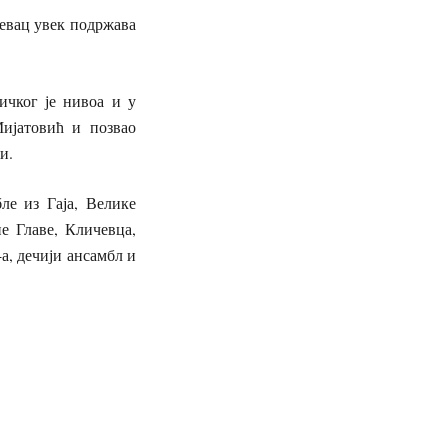
евац увек подржава
ичког је нивоа и у
ијатовић и позвао
и.
ле из Гаја, Велике
е Главе, Кличевца,
а, дечији ансамбл и