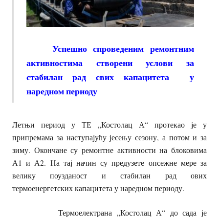
Успешно спроведеним ремонтним
активностима створени услови за
стабилан рад
свих капацитета у
наредном периоду
Летњи период у ТЕ „Костолац А“ протекао је у
припремама за наступајућу јесењу сезону, а потом и за
зиму. Окончане су ремонтне активности на блоковима
А1 и А2. На тај начин су предузете опсежне мере за
велику поузданост и стабилан рад ових
термоенергетских капацитета у наредном периоду.
Термоелектрана „Костолац А“ до сада је