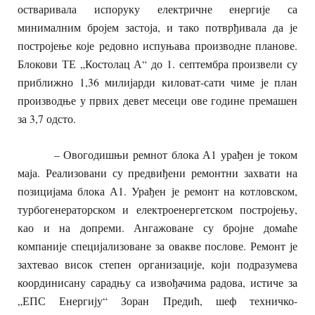
остваривала испоруку електричне енергије са
минималним бројем застоја, и тако потврђивала да је
постројење које редовно испуњава производне планове.
Блокови ТЕ „Костолац А“ до 1. септембра произвели су
приближно 1,36 милијарди киловат-сати чиме је план
производње у првих девет месеци ове године премашен
за 3,7 одсто.
– Овогодишњи ремнот блока А1 урађен је током
маја. Реализовани су предвиђени ремонтни захвати на
позицијама блока А1. Урађен је ремонт на котловском,
турбогенераторском и електроенергетском постројењу,
као и на допреми. Ангажоване су бројне домаће
компаније специјализоване за овакве послове. Ремонт је
захтевао висок степен организације, који подразумева
координисану сарадњу са извођачима радова, истиче за
„ЕПС Енергију“ Зоран Предић, шеф техничко-