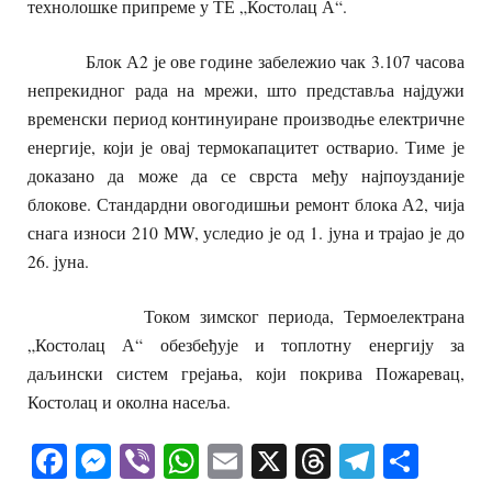
технолошке припреме у ТЕ „Костолац А“.
Блок А2 је ове године забележио чак 3.107 часова
непрекидног рада на мрежи, што представља најдужи
временски период континуиране производње електричне
енергије, који је овај термокапацитет остварио. Тиме је
доказано да може да се сврста међу најпоузданије
блокове. Стандардни овогодишњи ремонт блока А2, чија
снага износи 210 МW, уследио је од 1. јуна и трајао је до
26. јуна.
Током зимског периода, Термоелектрана
„Костолац А“ обезбеђује и топлотну енергију за
даљински систем грејања, који покрива Пожаревац,
Костолац и околна насеља.
Facebook
Messenger
Viber
WhatsApp
Email
X
Threads
Telegra
Shar