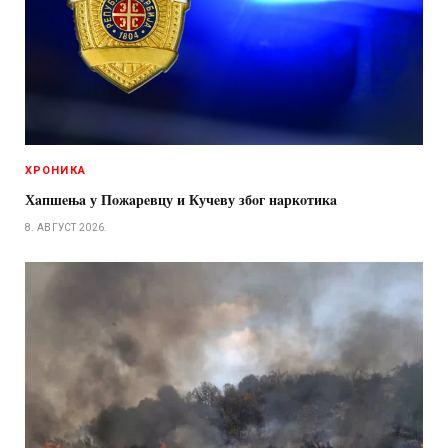
ХРОНИКА
Хaпшeњa у Пoжaрeвцу и Кучeву збoг нaркoтикa
8. АВГУСТ 2026.