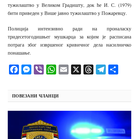
тужилаштво у Великом Градишту, док ће И. С. (1979)
бити приведен у Више јавно тужилаштво у Пожаревцу.
Полиција интензивно ради на проналаску
тридесетогодишњег мушкарца за којим је расписана
потрага због извршеног кривичног дела насилничко
понашање.
Facebook
Messenger
Viber
WhatsApp
Email
X
Threads
Telegra
Shar
ПОВЕЗАНИ ЧЛАНЦИ