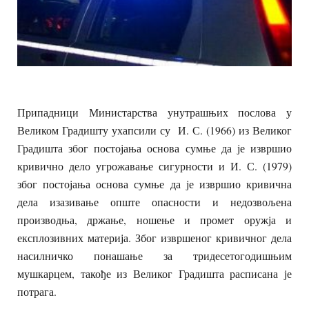
Припадници Министарства унутрашњих послова у
Великом Градишту ухапсили су И. С. (1966) из Великог
Градишта због постојања основа сумње да је извршио
кривично дело угрожавање сигурности и И. С. (1979)
због постојања основа сумње да је извршио кривична
дела изазивање опште опасности и недозвољена
производња, држање, ношење и промет оружја и
експлозивних материја. Због извршеног кривичног дела
насилничко понашање за тридесетогодишњим
мушкарцем, такође из Великог Градишта расписана је
потрага.