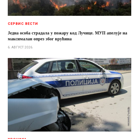
СЕРВИС ВЕСТИ
Једна особа страдала у пожару код Лучице. МУП апелује на
максималан опрез због врућина
6. АВГУСТ 2026.