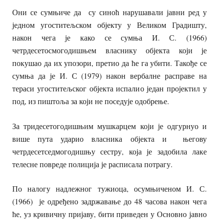
Они се сумњиче да су синоћ нарушавали јавни ред у
једном угоститељском објекту у Великом Градишту,
након чега је како се сумња И. С. (1966)
четрдесетосмогодишњем власнику објекта који је
покушао да их упозори, претио да ће га убити. Такође се
сумња да је И. С (1979) након вербалне расправе на
тераси угоститељског објекта испалио један пројектил у
под, из пиштоља за који не поседује одобрење.
За тридесетогодишњим мушкарцем који је одгурнуо и
више пута ударио власника објекта и његову
четрдесетседмогодишњу сестру, која је задобила лаке
телесне повреде полиција је расписала потрагу.
По налогу надлежног тужиоца, осумњиченом И. С.
(1966) је одређено задржавање до 48 часова након чега
ће, уз кривичну пријаву, бити приведен у Основно јавно