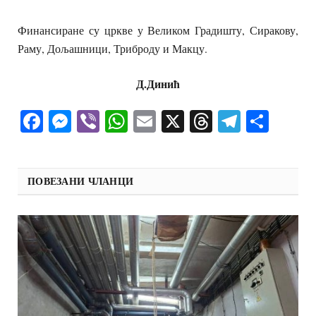
Финансиране су цркве у Великом Градишту, Сиракову,
Раму, Дољашници, Триброду и Макцу.
Д.Динић
Facebook
Messenger
Viber
WhatsApp
Email
X
Threads
Telegra
Shar
ПОВЕЗАНИ ЧЛАНЦИ