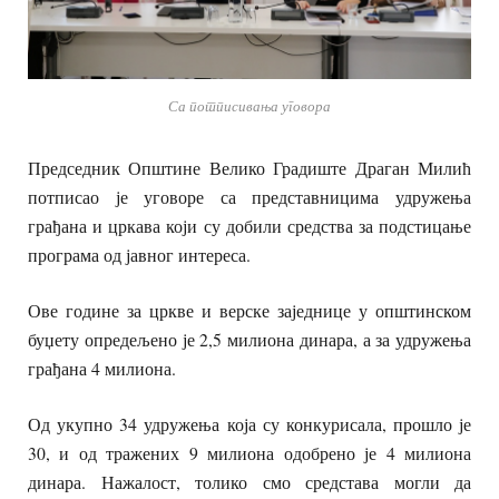
Са потписивања уговора
Председник Општине Велико Градиште Драган Милић
потписао је уговоре са представницима удружења
грађана и цркава који су добили средства за подстицање
програма од јавног интереса.
Ове године за цркве и верске заједнице у општинском
буџету опредељено је 2,5 милиона динара, а за удружења
грађана 4 милиона.
Од укупно 34 удружења која су конкурисала, прошло је
30, и од тражених 9 милиона одобрено је 4 милиона
динара. Нажалост, толико смо средстава могли да