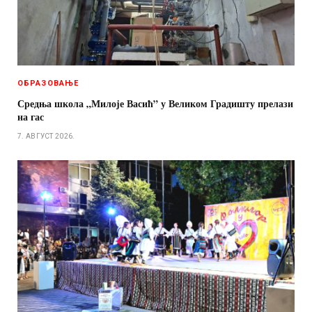
ОБРАЗОВАЊЕ
Средња школа „Милоје Васић” у Великом Градишту прелази
на гас
7. АВГУСТ 2026.