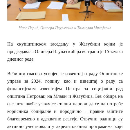
Миле Перић, Оливера Пауљескић и Томислав Милојевић
На скупштинском заседању у Жагубици којим је
председавала Оливера Пауљескић разматрано је 15 тачака
дневног реда.
Већином гласова усвојен је извештај о раду Општинске
управе за 2024. годину, као и извештај о раду са
финансијским извештајем Центра за социјални рад
општина Петровац на Млави и Жагубица. Без обзира на
све потешкоће улажу се стални напори да се на потребе
корисника социјалне и породично – правне заштите
благовремено и адекватно реагује. Стручни радници су
активно учествовали у акредитованим програмима који