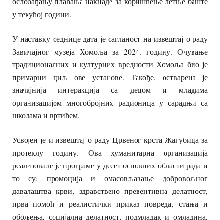
ослобађању плаћања накнаде за коришћење летње баште
у текућој години.
У наставку седнице дата је сагланост на извештај о раду
Завичајног музеја Хомоља за 2024. годину. Очување
традиционалних и културних вредности Хомоља био је
примарни циљ ове установе. Такође, остварена је
значајнија интеракција са децом и младима
организацијом многобројних радионица у сарадњи са
школама и вртићем.
Усвојен је и извештај о раду Црвеног крста Жагубица за
протеклу годину. Ова хуманитарна организација
реализовале је програме у десет основних области рада и
то су: промоција и омасовљавање добровољног
давалаштва крви, здравствено превентивна делатност,
прва помоћ и реалистички приказ повреда, стања и
обољења, социјална делатност, подмладак и омладина,