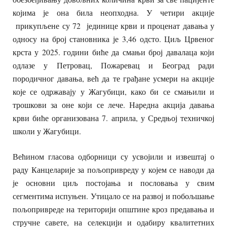
којима је она била неопходна. У четири акције
прикупљене су 72 јединице крви и проценат давања у
односу на број становника је 3,46 одсто. Циљ Црвеног
крста у 2025. години биће да смањи број давалаца који
одлазе у Петровац, Пожаревац и Београд ради
породичног давања, већ да те грађане усмери на акције
које се одржавају у Жагубици, како би се смањили и
трошкови за оне који се лече. Наредна акција давања
крви биће организована 7. априла, у Средњој техничкој
школи у Жагубици.
Већином гласова одборници су усвојили и извештај о
раду Канцеларије за пољопривреду у којем се наводи да
је основни циљ постојања и пословања у свим
сегментима испуњен. Утицало се на развој и побољшање
пољопривреде на територији општине кроз предавања и
стручне савете, на селекцији и одабиру квалитетних