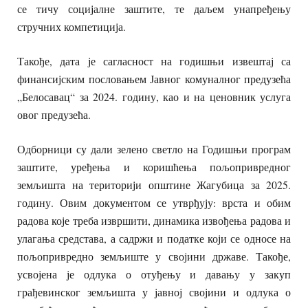
се тичу социјалне заштите, те даљем унапређењу
стручних компетиција.
Такође, дата је сагласност на годишњи извештај са
финансијским пословањем Јавног комуналног предузећа
„Белосавац“ за 2024. годину, као и на ценовник услуга
овог предузећа.
Одборници су дали зелено светло на Годишњи програм
заштите, уређења и коришћења пољопривредног
земљишта на територији општине Жагубица за 2025.
годину. Овим документом се утврђују: врста и обим
радова које треба извршити, динамика извођења радова и
улагања средстава, а садржи и податке који се односе на
пољопривредно земљиште у својини државе. Такође,
усвојена је одлука о отуђењу и давању у закуп
грађевинског земљишта у јавној својини и одлука о