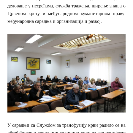
деловање у несрећама, служба тражења, ширење знања о
Црвеном крсту и међународном хуманитарном праву,
међународна сарадња и организација и развој.
У сарадњи са Службом за трансфузију крви радило се на
обезбеђивању довољних количина крви за све пацијенте