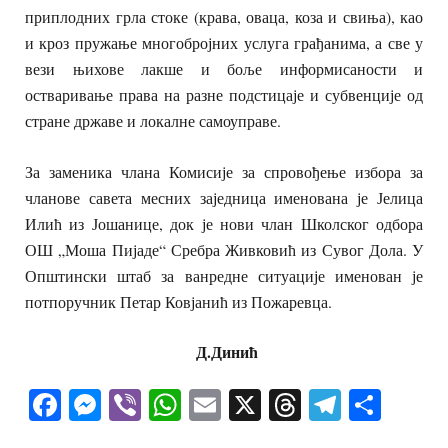
приплодних грла стоке (крава, оваца, коза и свиња), као
и кроз пружање многобројних услуга грађанима, а све у
вези њихове лакше и боље информисаности и
остваривање права на разне подстицаје и субвенције од
стране државе и локалне самоуправе.
За заменика члана Комисије за спровођење избора за
чланове савета месних заједница именована је Јелица
Илић из Јошанице, док је нови члан Школског одбора
ОШ „Моша Пијаде“ Сребра Живковић из Сувог Дола. У
Општински штаб за ванредне ситуације именован је
потпоручник Петар Ковјанић из Пожаревца.
Д.Динић
Facebook
Messenger
Viber
WhatsApp
Email
X
Threads
Telegra
Shar