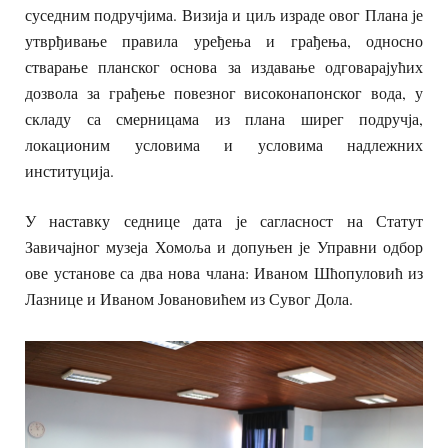
суседним подручјима. Визија и циљ израде овог Плана је
утврђивање правила уређења и грађења, односно
стварање планског основа за издавање одговарајућих
дозвола за грађење повезног високонапонског вода, у
складу са смерницама из плана ширег подручја,
локационим условима и условима надлежних
институција.
У наставку седнице дата је сагласност на Статут
Завичајног музеја Хомоља и допуњен је Управни одбор
ове установе са два нова члана: Иваном Шћопуловић из
Лазнице и Иваном Јовановићем из Сувог Дола.