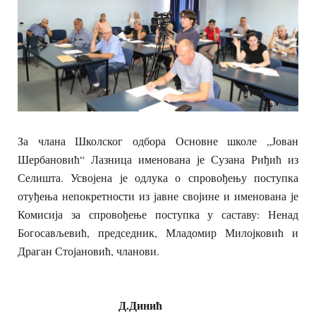
За члана Школског одбора Основне школе „Јован
Шербановић“ Лазница именована је Сузана Риђић из
Селишта. Усвојена је одлука о спровођењу поступка
отуђења непокретности из јавне својине и именована је
Комисија за спровођење поступка у саставу: Ненад
Богосављевић, председник, Младомир Милојковић и
Драган Стојановић, чланови.
Д.Динић