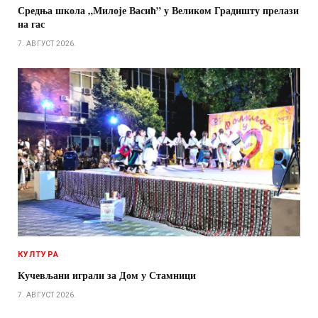
Средња школа „Милоје Васић” у Великом Градишту прелази
на гас
7. АВГУСТ 2026.
КУЛТУРА
Кучевљани играли за Дом у Стамници
7. АВГУСТ 2026.