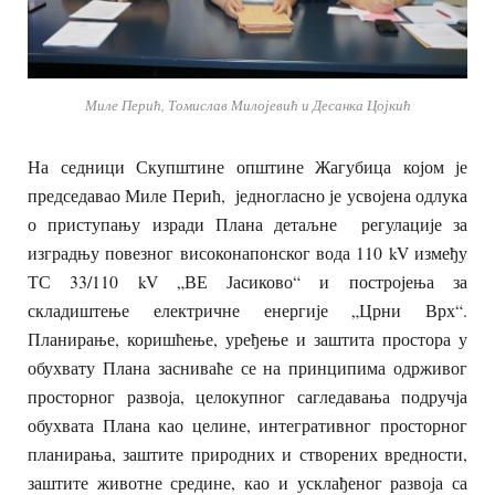
Миле Перић, Томислав Милојевић и Десанка Цојкић
На седници Скупштине општине Жагубица којом је
председавао Миле Перић, једногласно је усвојена одлука
о приступању изради Плана детаљне регулације за
изградњу повезног високонапонског вода 110 kV између
ТС 33/110 kV „ВЕ Јасиково“ и постројења за
складиштење електричне енергије „Црни Врх“.
Планирање, коришћење, уређење и заштита простора у
обухвату Плана засниваће се на принципима одрживог
просторног развоја, целокупног сагледавања подручја
обухвата Плана као целине, интегративног просторног
планирања, заштите природних и створених вредности,
заштите животне средине, као и усклађеног развоја са