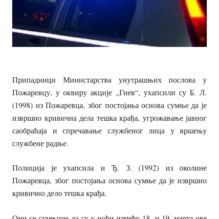
Припадници Министарства унутрашњих послова у
Пожаревцу, у оквиру акције „Гнев“, ухапсили су Б. Л.
(1998) из Пожаревца, због постојања основа сумње да је
извршио кривична дела тешка крађа, угрожавање јавног
саобраћаја и спречавање службеног лица у вршењу
службене радње.
Полиција је ухапсила и Ђ. З. (1992) из околине
Пожаревца, због постојања основа сумње да је извршио
кривично дело тешка крађа.
Они се сумњиче да су у ноћи између 18. и 19. марта ове