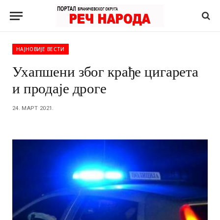
НАЈНОВИЈЕ ВЕСТИ
Ухапшени због крађе цигарета
и продаје дроге
24. МАРТ 2021.