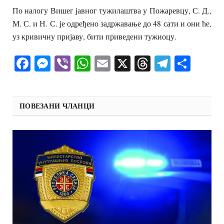
По налогу Вишег јавног тужилаштва у Пожаревцу, С. Д.,
М. С. и Н. С. је одређено задржавање до 48 сати и они ће,
уз кривичну пријаву, бити приведени тужиоцу.
Facebook
Messenger
Viber
WhatsApp
Email
X
Threads
Telegra
Shar
ПОВЕЗАНИ ЧЛАНЦИ