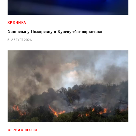
ХРОНИКА
Хaпшeњa у Пoжaрeвцу и Кучeву збoг нaркoтикa
8. АВГУСТ 2026.
СЕРВИС ВЕСТИ