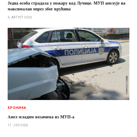
Једна особа страдала у пожару код Лучице. МУП апелује на
максималан опрез због врућина
6. АВГУСТ 2026.
ХРОНИКА
Aпел младим возачима из МУП-а
11. ЈУЛ 2026.