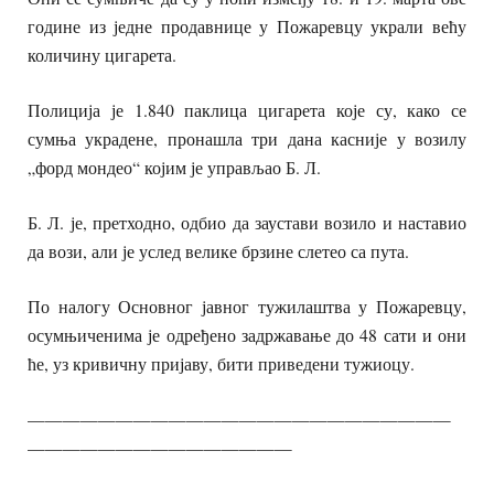
године из једне продавнице у Пожаревцу украли већу
количину цигарета.
Полиција је 1.840 паклица цигарета које су, како се
сумња украдене, пронашла три дана касније у возилу
„форд мондео“ којим је управљао Б. Л.
Б. Л. је, претходно, одбио да заустави возило и наставио
да вози, али је услед велике брзине слетео са пута.
По налогу Основног јавног тужилаштва у Пожаревцу,
осумњиченима је одређено задржавање до 48 сати и они
ће, уз кривичну пријаву, бити приведени тужиоцу.
————————————————————————
———————————————