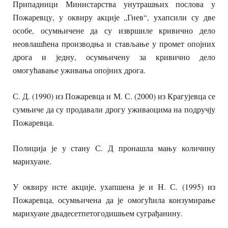
Припадници Министарства унутрашњих послова у
Пожаревцу, у оквиру акције „Гнев“, ухапсили су две
особе, осумњичене да су извршиле кривично дело
неовлашћена производња и стављање у промет опојних
дрога и једну, осумњичену за кривично дело
омогућавање уживања опојних дрога.
С. Д. (1990) из Пожаревца и М. С. (2000) из Крагујевца се
сумњиче да су продавали дрогу уживаоцима на подручју
Пожаревца.
Полиција је у стану С. Д пронашла мању количину
марихуане.
У оквиру исте акције, ухапшена је и Н. С. (1995) из
Пожаревца, осумњичена да је омогућила конзумирање
марихуане двадесетпетогодишњем суграђанину.