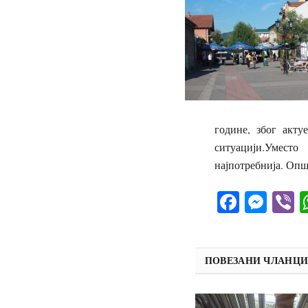
године, због акт
ситуацији.Уместо
најпотребнија. Опш
Facebo
Mes
V
ПОВЕЗАНИ ЧЛАНЦ