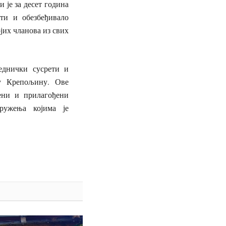
је за десет година
сти и обезбеђивало
јих чланова из свих
еднички сусрети и
у Крепољину. Ове
ени и прилагођени
дружења којима је