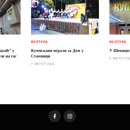
КУЛТУРА
КУЛТУРА
асић” у
Кучевљани играли за Дом у
У Шевици:
и на гас
Стамници
5. АВГУСТ 20
7. АВГУСТ 2026.
Facebook
Instagram