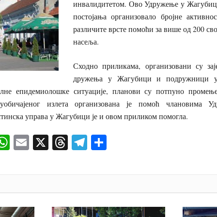
инвалидитетом. Ово Удружење у Жагубици 
постојања организовало бројне активно
различите врсте помоћи за више од 200 сво
насеља.
Сходно приликама, организовани су зај
дружења у Жагубици и подружници 
уелне епидемиолошке ситуације, планови су потпуно промењ
 уобичајеног излета организована је помоћ члановима У
тинска управа у Жагубици је и овом приликом помогла.
ok
senger
iber
WhatsApp
Email
X
Threads
Telegram
Share
И