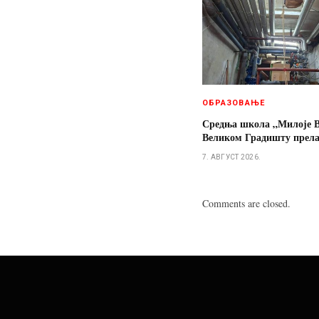
ОБРАЗОВАЊЕ
Средња школа „Милоје В
Великом Градишту прелаз
7. АВГУСТ 2026.
Comments are closed.