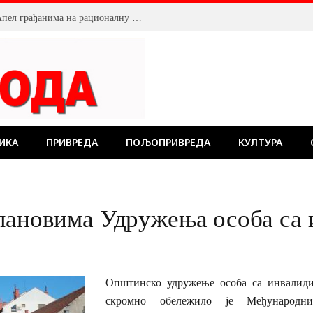
Смањен притисак воде у Пожаревцу. Апел грађанима на рационалну потрошњу
ИКА
ПРИВРЕДА
ПОЉОПРИВРЕДА
КУЛТУРА
лановима Удружења особа са
Општинско удружење особа са инвалид
скромно обележило је Међународ