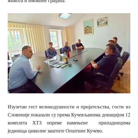
живота и имовине грађана.
Изузетан гест великодушности и пријатељства, гости из
Словеније показали су према Кучевљанима донацијом 12
комплета ХТЗ опреме намењене припадницима
јединица цивилне заштите Општине Кучево.