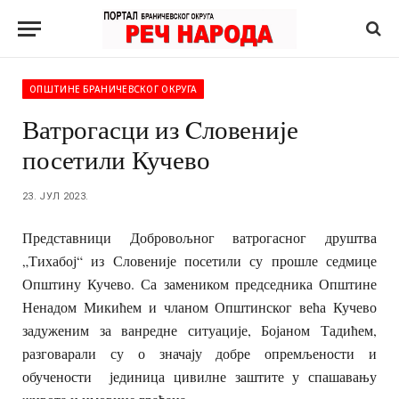
ОПШТИНЕ БРАНИЧЕВСКОГ ОКРУГА
Ватрогасци из Cловеније
посетили Кучево
23. ЈУЛ 2023.
Представници Добровољног ватрогасног друштва
„Тихабој“ из Словеније посетили су прошле седмице
Општину Кучево. Са замеником председника Општине
Ненадом Микићем и чланом Општинског већа Кучево
задуженим за ванредне ситуације, Бојаном Тадићем,
разговарали су о значају добре опремљености и
обучености јединица цивилне заштите у спашавању