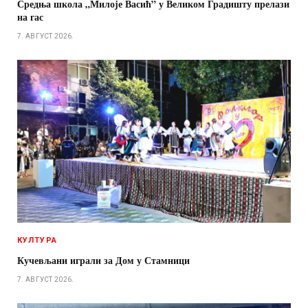
Средња школа „Милоје Васић” у Великом Градишту прелази
на гас
7. АВГУСТ 2026.
КУЛТУРА
Кучевљани играли за Дом у Стамници
7. АВГУСТ 2026.