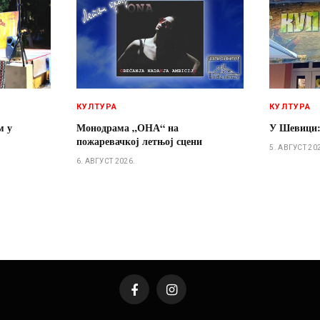
КУЛТУРА
КУЛТУРА
м у
Монодрама „ОНА“ на
У Шевици:
пожаревачкој летњој сцени
5. АВГУСТ 20
6. АВГУСТ 2026.
Facebook
Instagram