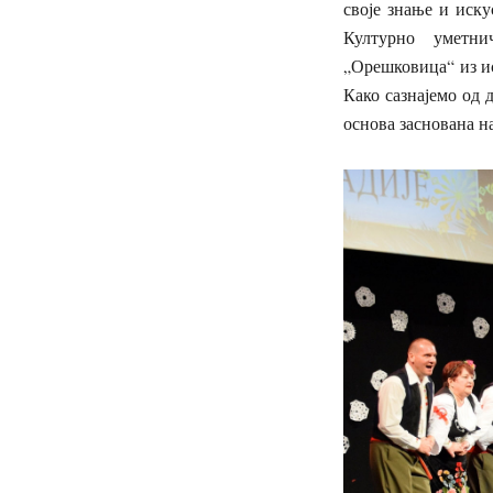
своје знање и иск
Културно уметн
„Орешковица“ из и
Како сазнајемо од 
основа заснована н