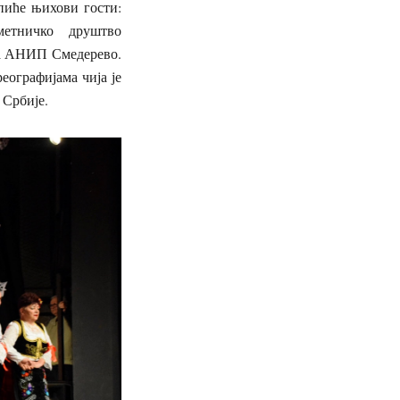
пиће њихови гости:
етничко друштво
ма АНИП Смедерево.
еографијама чија је
а Србије.