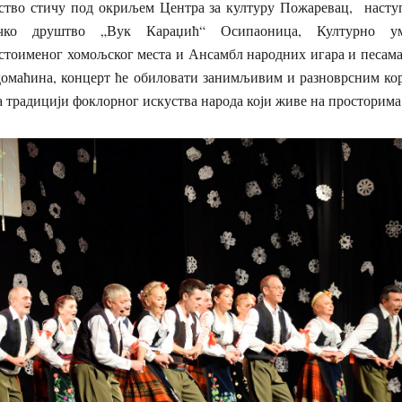
уство стичу под окриљем Центра за културу Пожаревац, насту
ичко друштво „Вук Караџић“ Осипаоница, Културно ум
стоименог хомољског места и Ансамбл народних игара и песа
домаћина, концерт ће обиловати занимљивим и разноврсним кор
а традицији фоклорног искуства народа који живе на просторим