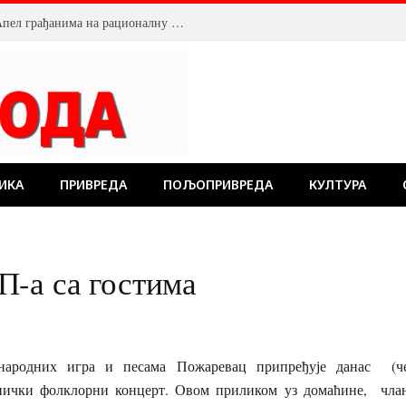
Смањен притисак воде у Пожаревцу. Апел грађанима на рационалну потрошњу
ИКА
ПРИВРЕДА
ПОЉОПРИВРЕДА
КУЛТУРА
-а са гостима
народних игра и песама Пожаревац припређује данас (чет
днички фолклорни концерт. Овом приликом уз домаћине, чла