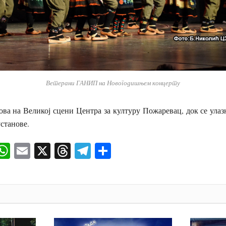
Ветерани ГАНИП на Новогодишњем концерту
сова на Великој сцени Центра за културу Пожаревац, док се ула
установе.
ok
senger
iber
WhatsApp
Email
X
Threads
Telegram
Share
И