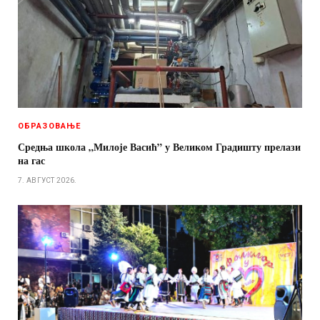
ОБРАЗОВАЊЕ
Средња школа „Милоје Васић” у Великом Градишту прелази
на гас
7. АВГУСТ 2026.