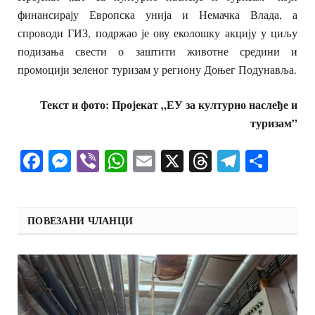
финансирају Европска унија и Немачка Влада, а
спроводи ГИЗ, подржао је ову еколошку акцију у циљу
подизања свести о заштити животне средини и
промоцији зеленог туризам у региону Доњег Подунавља.
Текст и фото: Пројекат „ЕУ за културно наслеђе и
туризам”
Facebook
Messenger
Viber
WhatsApp
Email
X
Threads
Telegra
Shar
ПОВЕЗАНИ ЧЛАНЦИ