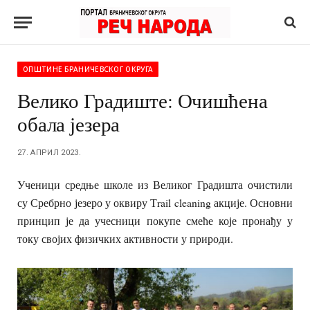
ОПШТИНЕ БРАНИЧЕВСКОГ ОКРУГА
Велико Градиште: Очишћена
обала језера
27. АПРИЛ 2023.
Ученици средње школе из Великог Градишта очистили
су Сребрно језеро у оквиру Тrail cleaning акције. Основни
принцип је да учесници покупе смеће које пронађу у
току својих физичких активности у природи.