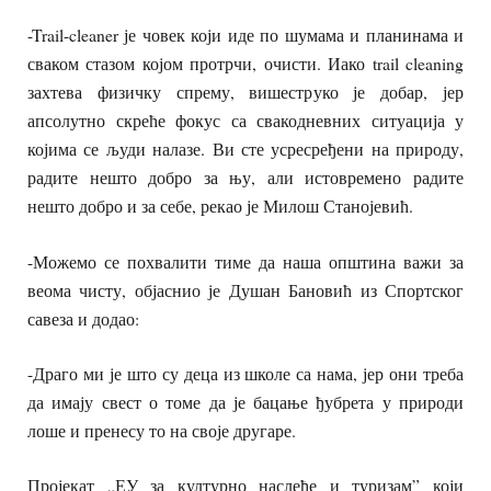
-Trail-cleaner је човек који иде по шумама и планинама и
сваком стазом којом протрчи, очисти. Иако trail cleaning
захтева физичку спрему, вишеструко је добар, јер
апсолутно скреће фокус са свакодневних ситуација у
којима се људи налазе. Ви сте усресређени на природу,
радите нешто добро за њу, али истовремено радите
нешто добро и за себе, рекао је Милош Станојевић.
-Можемо се похвалити тиме да наша општина важи за
веома чисту, објаснио је Душан Бановић из Спортског
савеза и додао:
-Драго ми је што су деца из школе са нама, јер они треба
да имају свест о томе да је бацање ђубрета у природи
лоше и пренесу то на своје другаре.
Пројекат „ЕУ за културно наслеђе и туризам” који