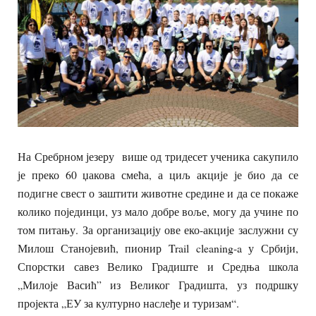
На Сребрном језеру више од тридесет ученика сакупило
је преко 60 џакова смећа, а циљ акције је био да се
подигне свест о заштити животне средине и да се покаже
колико појединци, уз мало добре воље, могу да учине по
том питању. За организацију ове еко-акције заслужни су
Милош Станојевић, пионир Trail cleaning-a у Србији,
Спорстки савез Велико Градиште и Средња школа
„Милоје Васић” из Великог Градишта, уз подршку
пројекта „ЕУ за културно наслеђе и туризам“.