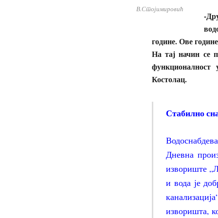
В.Стојимировић
-Др
вод
године. Ове годин
На тај начин се п
функционалност 
Костолац.
Стабилно сн
Водоснабдева
Дневна произ
извориште „Ло
и вода је до
канализација
изворишта, к