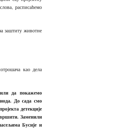
слова, расписаћемо
 за заштиту животне
потрошача као дела
дили да покажемо
иода. До сада смо
пројекта детекције
извршити. Заменили
насељима Бусије и