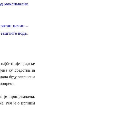
под максимално
кватан начин –
 заштите вода.
најбитније градске
ена су средства за
 дана буду завршени
роопреме.
а је припремљена,
ке. Реч је о црпним