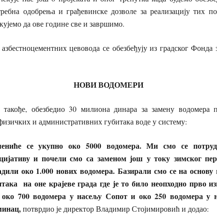
требна одобрења и грађевинске дозволе за реализацију тих по
кујемо да ове године све и завршимо.
 азбестноцементних цевовода се обезбеђују из градског Фонда
НОВИ ВОДОМЕРИ
 такође, обезбедио 30 милиона динара за замену водомера 
 физичких и административних губитака воде у систему:
мениће се укупно око 5000 водомера. Ми смо се потру
цијативу и почели смо са заменом још у току зимског пер
адили око 1.000 нових водомера. Базирали смо се на основу 
итака на оне крајеве града где је то било неопходно прво 
 око 700 водомера у насељу Сопот и око 250 водомера у 
инац,
потврдио је директор Владимир Стојимировић и додао: