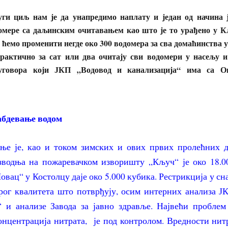
уги циљ нам је да унапредимо наплату и један од начина ј
омере са даљинским очитавањем као што је то урађено у 
е ћемо променити негде око 300 водомера за сва домаћинства 
рактично за сат или два очитају сви водомери у насељу и 
уговора који ЈКП „Водовод и канализација“ има са 
абдевање водом
ње је, као и током зимских и ових првих пролећних д
водња на пожаревачком изворишту „Кључ“ је око 18.0
вац“ у Костолцу даје око 5.000 кубика. Рестрикција у с
брог квалитета што потврђују, осим интерних анализа Ј
“ и анализе Завода за јавно здравље. Највећи проблем
онцентрација нитрата, је под контролом. Вредности нит