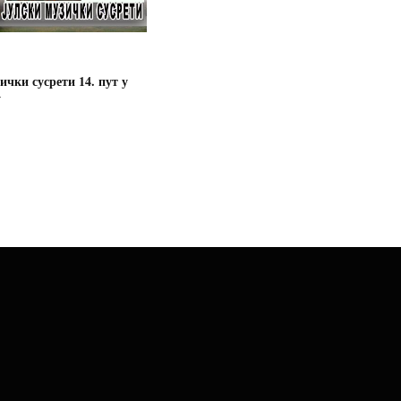
ички сусрети 14. пут у
у