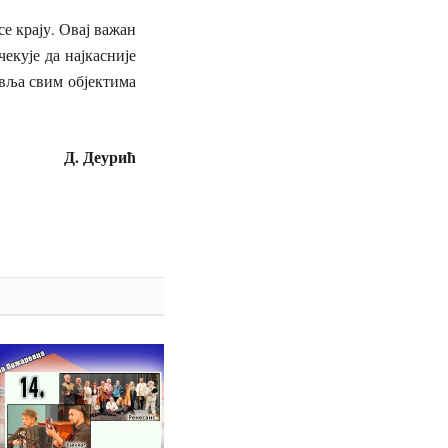
е крају. Овај важан
екује да најкасније
авља свим објектима
Д. Деурић