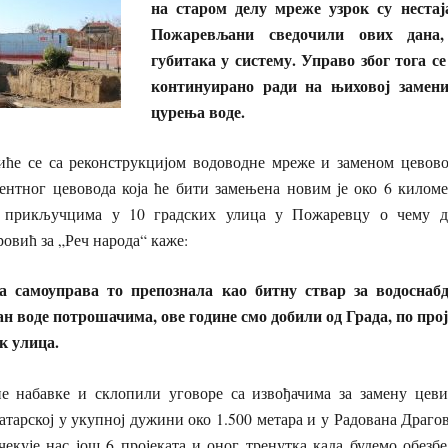
на старом делу мреже узрок су нестај
Пожаревљани сведочили ових дана
губитака у систему. Управо због тога с
континуирано ради на њиховој замени
цурења воде.
иће се са реконструкцијом водоводне мреже и заменом цевов
ментног цевовода која ће бити замењена новим је око 6 киломе
 прикључцима у 10 градских улица у Пожаревцу о чему ди
вић за „Реч народа“ каже:
а самоуправа то препознала као битну ствар за водоснабд
н воде потрошачима, ове године смо добили од Града, по прој
к улица.
е набавке и склопили уговоре са извођачима за замену цев
атарској у укупној дужини око 1.500 метара и у Радована Драгов
чекује нас још 6 пројеката и оног тренутка када будемо обезб