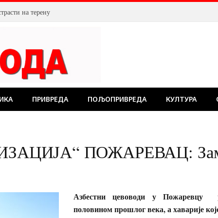
страсти на терену
ИКА
ПРИВРЕДА
ПОЉОПРИВРЕДА
КУЛТУРА
АЦИЈА“ ПОЖАРЕВАЦ: Замен
Азбестни цевоводи у Пожаревцу
половином прошлог века, а хаварије које