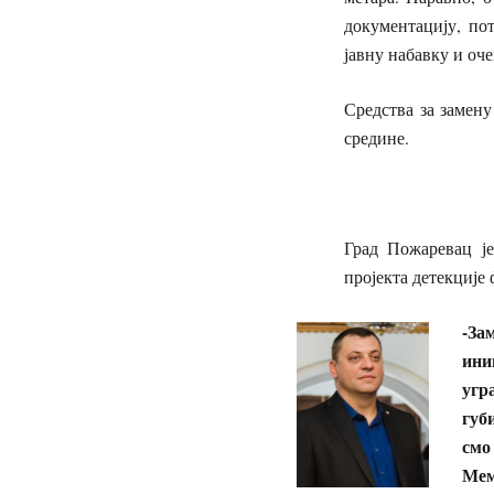
документацију, по
јавну набавку и оче
Средства за замену
средине.
Град Пожаревац је
пројекта детекције
-За
ини
угр
губ
смо
Мем