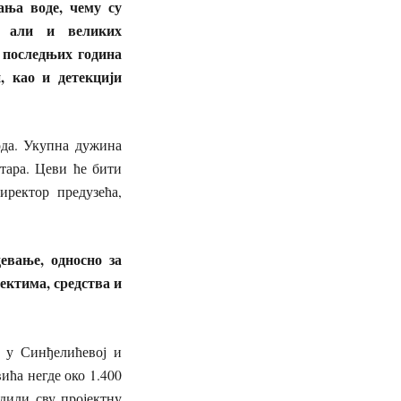
ања воде, чему су
, али и великих
е последњих година
, као и детекцији
ода. Укупна дужина
тара. Цеви ће бити
ректор предузећа,
евање, односно за
ектима, средства и
и у Синђелићевој и
ића негде око 1.400
едили сву пројектну