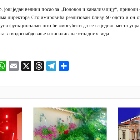
, још један велики посао за „Водовод и канализацију“, приводи с
има директора Стојимировића реализован близу 60 одсто и он оч
тпуно функционалан што ће омогућити да се са једног места упр
ета за водоснабдевање и каналисање отпадних вода.
ok
senger
iber
WhatsApp
Email
X
Threads
Telegram
Share
И