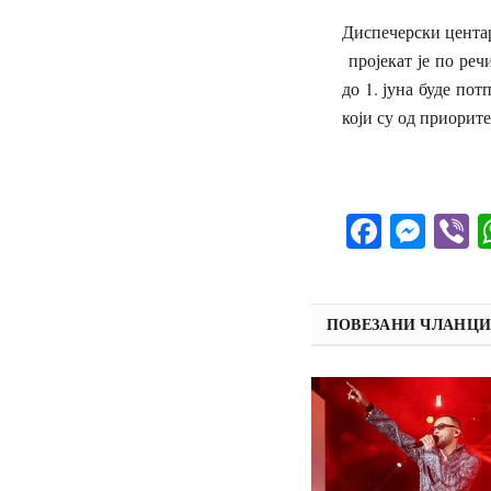
Диспечерски центар
пројекат је по реч
до 1. јуна буде по
који су од приорит
Facebo
Mes
V
ПОВЕЗАНИ ЧЛАНЦ