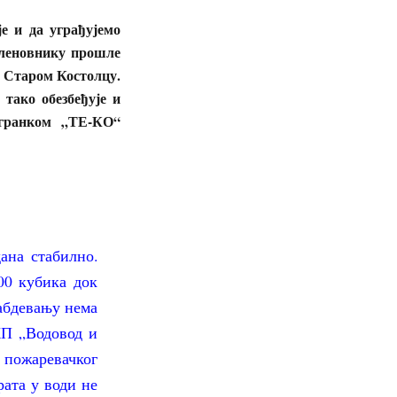
е и да уграђујемо
Кленовнику прошле
у Старом Костолцу.
тако обезбеђује и
Огранком „ТЕ-КО“
ана стабилно.
00 кубика док
набдевању нема
КП „Водовод и
 пожаревачког
рата у води не