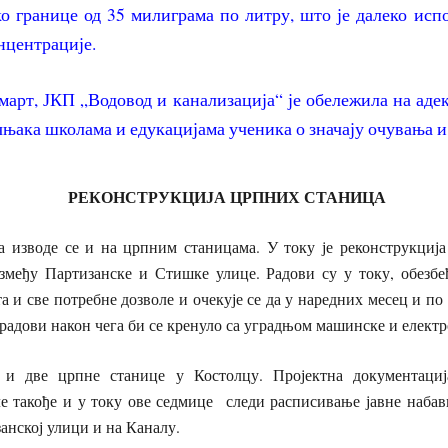
ко границе од 35 милиграма по литру, што је далеко ис
нцентрације.
 март, ЈКП „Водовод и канализација“ је обележила на аде
њака школама и едукацијама ученика о значају очувања и
РЕКОНСТРУКЦИЈА ЦРПНИХ СТАНИЦА
а изводе се и на црпним станицама. У току је реконструкција 
змеђу Партизанске и Стишке улице. Радови су у току, обезбеђ
та и све потребне дозволе и очекује се да у наредних месец и по
радови након чега би се кренуло са уградњом машинске и елект
е и две црпне станице у Костолцу. Пројектна документациј
е такође и у току ове седмице следи расписивање јавне набав
анској улици и на Каналу.