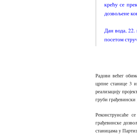
крећу се пре
дозвољене ко
Дан вода, 22.
посетом струч
Радови већег обим
црпне станице 3 и
реализацију пројек
груби грађевински 
Реконструисаће с
грађевинске дозвол
станицама у Партиз