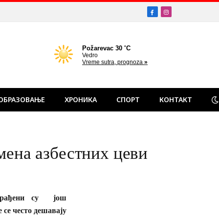
Facebook
Instagram
ОБРАЗОВАЊЕ
ХРОНИКА
СПОРТ
КОНТАКТ
а азбестних цеви
 рађени су још
 се често дешавају