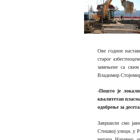
Ове године настав
старог азбестноце
замењене са свим
Владимир Стојимиро
-Пошто је локалн
квалитетан пласма
одобрење за десета
Завршили смо јавн
Стишкој улици, у Р
метара. Наравно, о