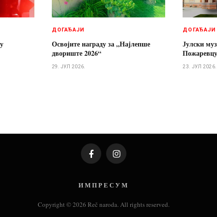
ДОГАЂАЈИ
ДОГАЂАЈИ
 у
Освојите награду за „Најлепше
Јулски муз
двориште 2026“
Пожаревц
29. ЈУЛ 2026.
23. ЈУЛ 2026.
Facebook
Instagram
И М П Р Е С У М
Copyright © 2026 Reč naroda. All rights reserved.