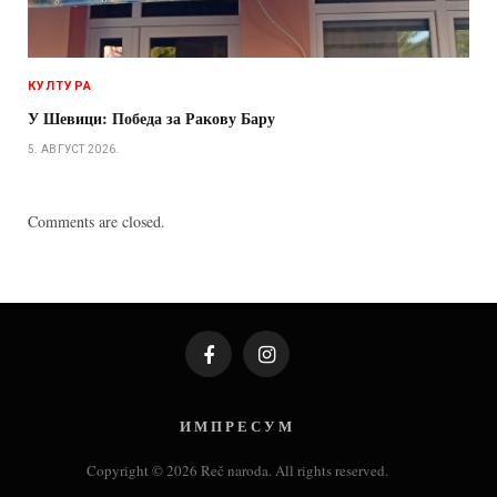
КУЛТУРА
У Шевици: Победа за Ракову Бару
5. АВГУСТ 2026.
Comments are closed.
Facebook
Instagram
И М П Р Е С У М
Copyright © 2026 Reč naroda. All rights reserved.