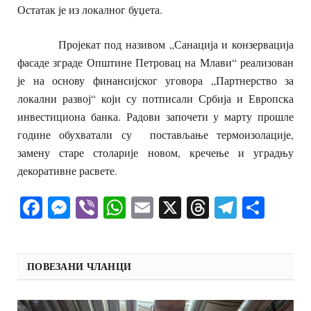
Остатак је из локалног буџета.
Пројекат под називом „Санација и конзервација
фасаде зграде Општине Петровац на Млави“ реализован
је на основу финансијског уговора „Партнерство за
локални развој“ који су потписали Србија и Европска
инвестициона банка. Радови започети у марту прошле
године обухватали су постављање термоизолације,
замену старе столарије новом, кречење и уградњу
декоративне расвете.
Facebook
Messenger
Viber
WhatsApp
Email
X
Threads
Telegra
Shar
ПОВЕЗАНИ ЧЛАНЦИ