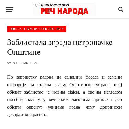
ОПШТИНЕ БРАНИЧЕВСКОГ ОКРУГА
Заблистала зграда петровачке
Општине
22. ОКТОБАР 2023.
По завршетку радова на санацији фасаде и замени
столарије на старом здању Општинске управе, овај
објекат заблистао је новим сјајем, а својим изгледом
посебну пажњу у вечерњим часовима привлачи део
објекта окренут улицама града чему доприноси
декоративна расвета.