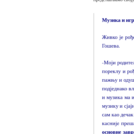
Музика и игр
Живко је рођ
Гошева.
-Моји родите
пореклу и рођ
пажњу и одуш
подједнако в
и музика ма 
музику и сјај
сам као дечак
кaсниje прeш
основне зав