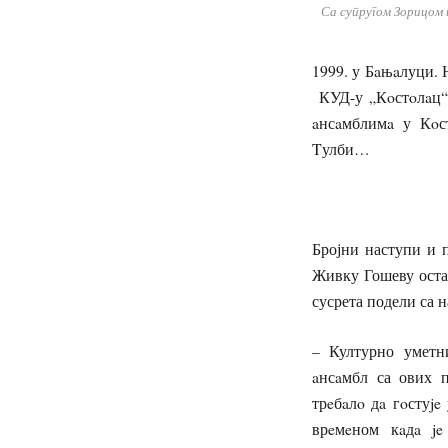
Са супругом Зорицом 
1999. у Бaњaлуци. 
КУД-у „Кoстoлaц“.
aнсaмблимa у Кoс
Tулби…
Бројни наступи и 
Живку Гошеву остаћ
сусрета подели са 
– Културно уметн
aнсaмбл са ових п
трeбaлo дa гoстуje
врeмeном кaдa je