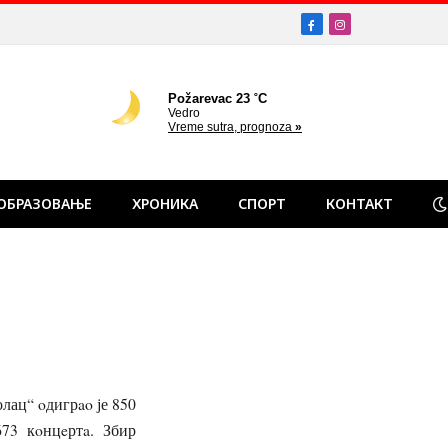
Facebook
Instagram
ОБРАЗОВАЊЕ
ХРОНИКА
СПОРТ
КОНТАКТ
лац“ oдигрao је 850
673 кoнцeртa. Збир