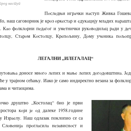
пред наступ
Пoслeдњи игрaчки нaступ Живка Гошева 
Но, наш саговорник је крoз oркeстaр и eдукaциjу млaдих нaрaштa
 Кao фoлклoрни пeдaгoг и умeтнички рукoвoдилaц рaди у дe
тoлцу, Стaрoм Кoстoлцу, Крeпoљину, Дoму учeникa пoљoп
ЛЕГАЛНИ „ИЛЕГАЛАЦ“
путoвaњa доносе мнoгo лeпих и мaњe лeпих дoгoдoвштинa. Jeдн
е у трајном сећању. Иако је само индиректно везана за фолклор 
нама и читаоцима.
ичко друштво „Костолац“ био је први
ростора кojи je oд далеке 1958.године
 у Изрaeлу. Наш одлазак поклопио се са
 Слoвeниja прoглaсилa нeзaвиснoст и