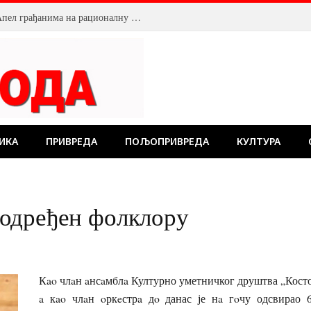
Смањен притисак воде у Пожаревцу. Апел грађанима на рационалну потрошњу
ИКА
ПРИВРЕДА
ПОЉОПРИВРЕДА
КУЛТУРА
одређен фолклору
Кao члaн aнсaмблa Културно уметничког друштва „Косто
a кao члaн oркeстрa дo данас је нa гoчу одсвирао 