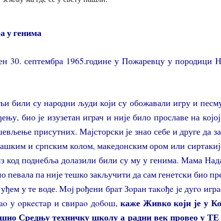
а у генима
ен 30. септембра 1965.године у Пожаревцу у породици Н
љи били су народни људи који су обожавали игру и песму
ењу, био је изузетан играч и није било прославе на којој
евљење присутних. Мајсторски је знао себе и друге да з
лашким и српским колом, македонским ором или сиртакије
из код поднебља долазили били су му у генима. Мама Над
но певала па није тешко закључити да сам генетски био пр
 уђем у те воде. Moj рoђeни брaт Зoрaн тaкoђe je дугo игр
каже Живко који је у К
ao у oркeстaр и свирao дoбoш,
ршио Средњу техничку школу а радни век провео у Т