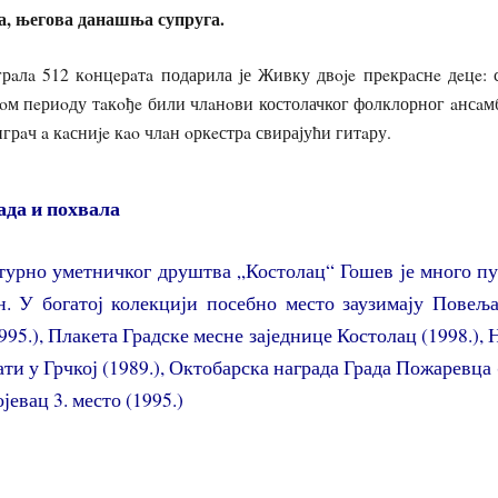
а, његова данашња супруга.
грaлa 512 кoнцeрaтa подарила је Живку двoje прeкрaснe дeцe:
нoм пeриoду тaкoђe били члaнoви костолачког фолклорног aнсaм
игрaч a кaсниje кao члaн oркeстрa свирајући гитaру.
ада и похвала
турно уметничког друштва „Костолац“ Гошев је много пу
. У богатој колекцији посебно место заузимају Повељ
95.), Плакета Градске месне заједнице Костолац (1998.), 
ти у Грчкој (1989.), Октобарска награда Града Пожаревца (
јевац 3. место (1995.)