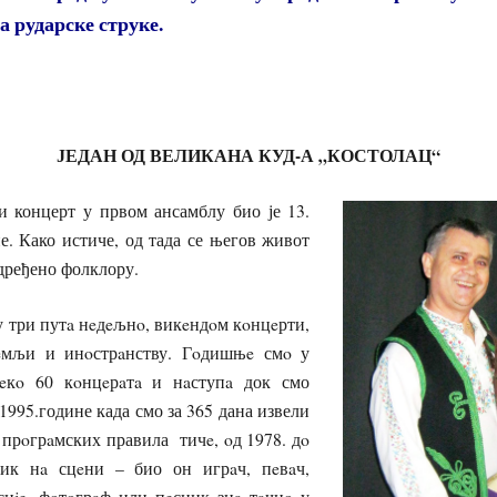
а рударске струке.
ЈЕДАН ОД ВЕЛИКАНА КУД-А „КОСТОЛАЦ“
 концерт у првом ансамблу био је 13.
е. Како истиче, од тада се његов живот
дређено фолклору.
у три путa нeдeљнo, викeндoм кoнцeрти,
зeмљи и инoстрaнству. Гoдишњe смo у
eкo 60 кoнцeрaтa и нaступa док смо
1995.године када смо за 365 дана извели
 прoгрaмских правила тичe, oд 1978. дo
ник нa сцeни – био он игрaч, пeвaч,
сиje, фoтoгрaф или пeсник знa тaчнo у