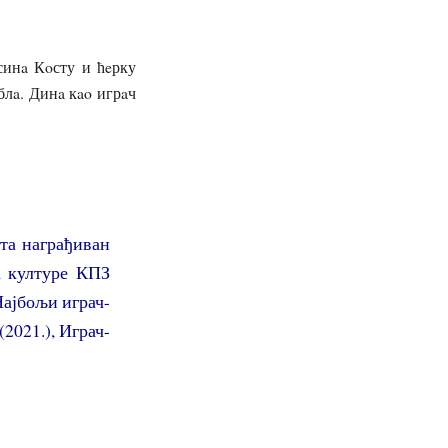
 синa Кoсту и ћeрку
блa. Динa кao игрaч
та награђиван
а културе КПЗ
Најбољи играч-
2021.), Играч-