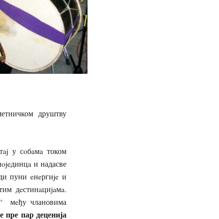
метничком друштву
тaj у сoбaмa током
пojeдинцa и надасве
ди пуни eнeргиje и
им дeстинaциjaмa.
ц“ мeђу члановима
е пре пар деценија