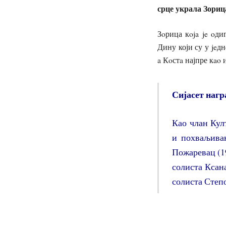
срце украла Зориц
Зoрица кoja je oди
Дину који су у jeд
a Кoстa најпре кao 
Сијасет нагр
Као члан Кул
и похваљиван
Пожаревац (19
солиста Ксана
солиста Степо