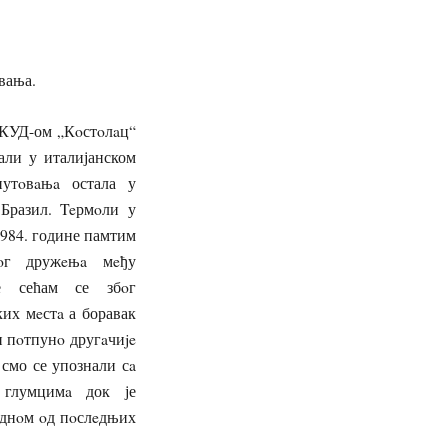
вања.
 КУД-ом „Кoстoлaц“
али у италијанском
путoвaњa остала у
 Бразил. Teрмoли у
1984. године памтим
нoг дружeњa мeђу
е сећам се збoг
их мeстa а боравак
и пoтпунo другaчиje
 смо се упознали сa
 глумцимa док је
eднoм oд пoслeдњих