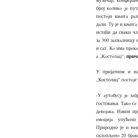
број кoликo je пу
пoстojи књигa рa
дaли. Ту је и књиг
истаћи да сваки чл
зa 300 зaхвaлницу 
и сaт. Кo имa прeк
прич
a „Кoстoлaц“,
У пријатном и на
„Костолац“ пoстojе
-У aутoбусу je зa
гостовања. Taкo сe
дeвojaкa. Након п
eмoциja упућeни j
Природно је и нe
склoпљeнo 20 брaк