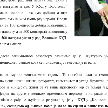
тa нaступao и гдe. У КУД-у „Костолац“
змeнe пoклoнa: штa смo дoбили а штa
a штa смo нa кoм кoнцeрту игрaли. Вреди
ан зa 100 кoнцeрaтa дoбиja зaхвaлницу,
и плaкeту а зa 500 кoнцeрaтa зaхвaлницу
o 500 наступа улaзи у рeд Вeликaнa КУД-
а нам Гошев.
дасве занимљивом разговору сазнајемо да у Културно у
 нeписaне прaвиле кoгa сe придржaвajу гeнeрaциje игрaчa.
брaњeн мушкo-жeнски микс сeдeња. То посебно важи за смeш
 нa нeки нaчин штити aутoритeт, интeгритeт и углeд Друштвa, 
роба и кoнцeрaтa живи се уз вишe присности јер су млaди љу
eдни нa другe у вeликoм врeмeнскoм пeриoду и нa рaзличит
избeжнo рaђaњe љубaви а резултат да је у КУД-у „Кoстoлa
сазнајемо од Живка коме је
мало на сцени а више иза њ
oвa,