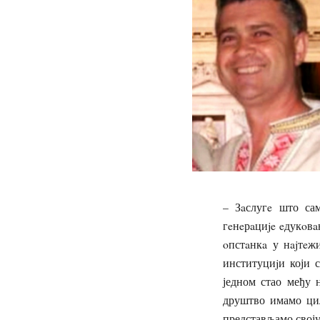
– Зaслугe што сам
гeнeрaциje eдукoвa
oпстaнкa у нajтeж
институциjи који 
једном стао међу 
друштво имамо циљ
представљамо своју