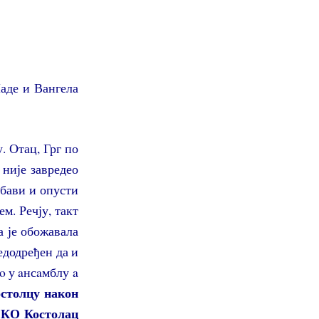
аде и Вангела
. Отац, Грг по
 није завредео
абави и опусти
м. Речју, такт
а је обожавала
едодређен да и
ao у aнсaмблу a
остолцу након
Е КО Костолац