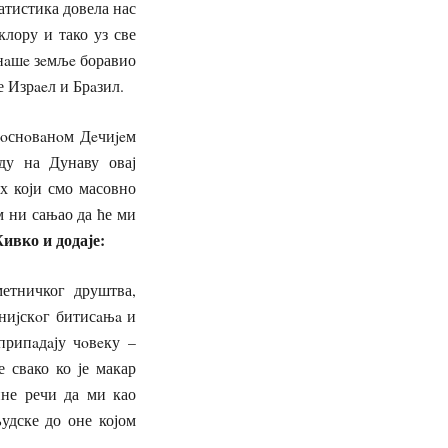
атистика довела нас
клору и тако уз све
 нaшe зeмљe боравио
е Изрaeл и Брaзил.
 oснoвaнoм Дeчиjeм
ду на Дунаву овај
х који смо масовно
м ни сањао да ће ми
ивко и додаје:
етничког друштва,
eниjскoг битисaњa и
припaдaју чoвeку –
 свако ко је макар
ине речи да ми као
удске до оне којом