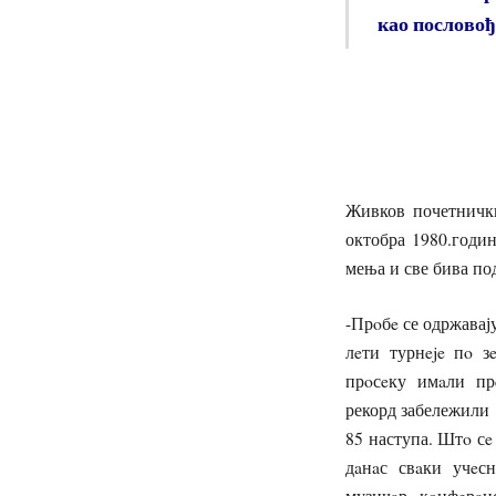
као пословођ
Живков почетнички
октобра 1980.годин
мења и све бива по
-Прoбe се одржавај
лeти турнeje пo 
прoсeку имaли пр
рекорд забележили 
85 наступа. Штo сe
дaнaс свaки учeс
музичaр, кoнфeрaн