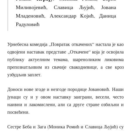
Миливојевић, Славица Љујић, Јована
Младеновић, Александар Kојић, Даница
Радуловић
Урнебесна комедија „Повратак откачених“ настала је као
одвојени наставак представе „Откачене“ која је освојила
публику актуелним темама, шареноликим ликовима
препознатљивим из свачије свакодневице, а све кроз
узбудљив заплет.
Доноси нове згоде и незгоде породице Јовановић. Наши
јунаци су и у овом наставку заиграни, весели, често
наивни и лакомислени, али са друге стране озбиљни и
посвећени.
Сестре Беба и Зага (Моника Ромић и Славица Љујић) су