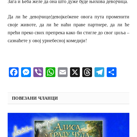
Зага и Беба желе да она што дуже буде њихова девојчица.
Да ли ће девојчице/девојке/жене овога пута променити
своје животе, да ли ће наћи праве партнере, да ли ће
прећи преко свих препрека како би стигле до свог циља –
сазнаћете у овој урнебесној комедији!
Facebook
Messenger
Viber
WhatsApp
Email
X
Threads
Telegra
Shar
ПОВЕЗАНИ ЧЛАНЦИ