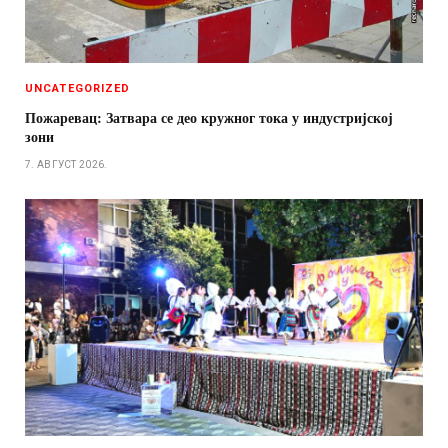
UNCATEGORIZED
Пожаревац: Затвара се део кружног тока у индустријској
зони
7. АВГУСТ 2026.