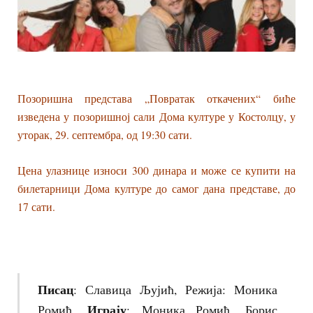
Позоришна представа „Повратак откачених“ биће
изведена у позоришној сали Дома културе у Костолцу, у
уторак, 29. септембра, од 19:30 сати.
Цена улазнице износи 300 динара и може се купити на
билетарници Дома културе до самог дана представе, до
17 сати.
Писац
: Славица Љујић, Режија: Моника
Играју
Ромић.
: Моника Ромић, Борис