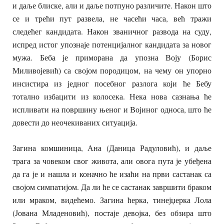
и даље блиске, али и даље потпуно различите. Након што
се и трећи пут развела, не часећи часа, већ тражи
следећег кандидата. Након званичног развода на суду,
испред истог упознаје потенцијалног кандидата за новог
мужа. Беба је приморана да упозна Воју (Борис
Миливојевић) са својом породицом, на чему он упорно
инсистира из једног посебног разлога који ће Бебу
тотално избацити из колосека. Нека нова сазнања ће
испливати на површину њеног и Војиног односа, што ће
довести до неочекиваних ситуација.
Загина комшиница, Ана (Даница Радуловић), и даље
трага за човеком свог живота, али овога пута је убеђена
да га је и нашла и коначно ће изаћи на први састанак са
својом симпатијом. Да ли ће се састанак завршити браком
или мраком, видећемо. Загина ћерка, тинејџерка Лола
(Јована Младеновић), постаје девојка, без обзира што