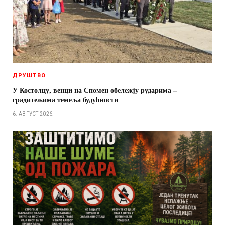
ДРУШТВО
У Костолцу, венци на Спомен обележју рударима –
градитељима темеља будућности
6. АВГУСТ 2026.