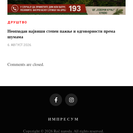
ДРУШТВО
Неопходан највиши степен пажње и одговорности према
шумама
6. АВГУСТ 2026.
Comments are closed.
Facebook
Instagram
И М П Р Е С У М
Copyright © 2026 Reč naroda. All rights reserved.