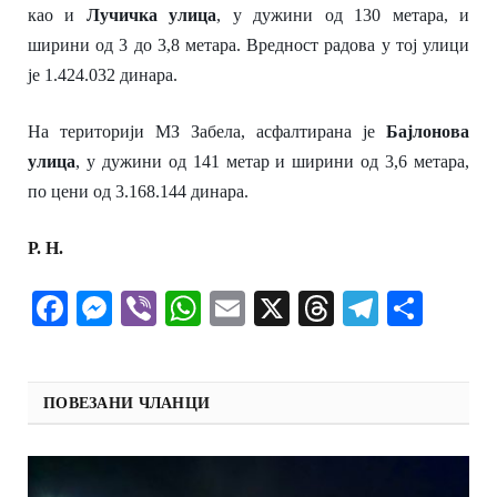
као и
Лучичка улица
,
у
дужин
и од
130 метара,
и
ширин
и од
3 до 3,8 метара.
В
редност
радова у тој улици
је
‪1.424.032‬ динара.
На територији
МЗ Забела,
асфалтирана је
Бајлонова
улица
, у
дужин
и од
141
метар и
ширин
и
од
3,6 метара,
по цени од
‪3.168.144‬ динара.
Р. Н.
Facebook
Messenger
Viber
WhatsApp
Email
X
Threads
Telegra
Shar
ПОВЕЗАНИ ЧЛАНЦИ