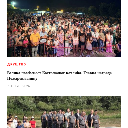
ДРУШТВО
Велика посећеност Костолачког котлића. Главна награда
Пожаревљанину
7. АВГУСТ 2026.