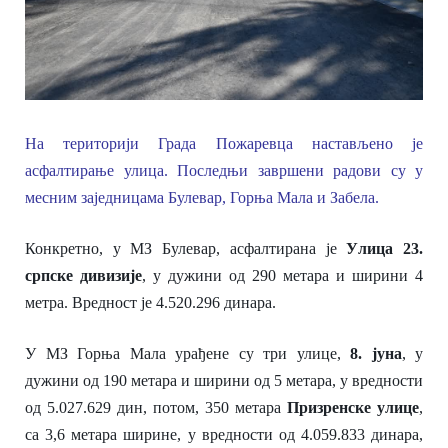
На територији Града Пожаревца настављено је
асфалтирање улица. Последњи завршени радови су у
месним заједницама Булевар, Горња Мала и Забела.
Конкретно, у
МЗ Булевар,
асфалтирана је
У
лица 23.
српске дивизије
,
у
дужин
и од
290 метара и ширин
и
4
метра.
В
редност
је
‪4.520.296‬ динара.
У
МЗ Горња Мала
урађене су три улице,
8. јуна
,
у
дужин
и од
190 метара
и
ширин
и од
5 метара,
у в
редност
и
од
‪5.027.629‬
дин,
потом,
350 метара
Призренск
е
улиц
е
,
са 3,6 метара ширине, у вредности од
4.059.833‬ динара,