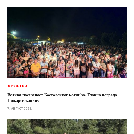
ДРУШТВО
Велика посећеност Костолачког котлића. Главна награда
Пожаревљанину
7. АВГУСТ 2026.