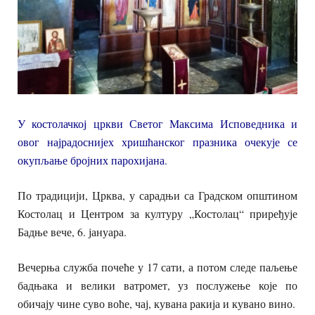
У костолачкој цркви Светог Максима Исповедника и
овог најрадоснијех хришћанског празника очекује се
окупљање бројних парохијана.
По традицији, Црква, у сарадњи са Градском општином
Костолац и Центром за културу „Костолац“ приређује
Бадње вече, 6. јануара.
Вечерња служба почеће у 17 сати, а потом следе паљење
бадњака и велики ватромет, уз послужење које по
обичају чине суво воће, чај, кувана ракија и кувано вино.