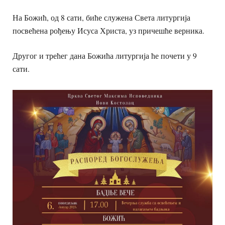
На Божић, од 8 сати, биће служена Света литургија
посвећена рођењу Исуса Христа, уз причешће верника.
Другог и трећег дана Божића литургија ће почети у 9
сати.