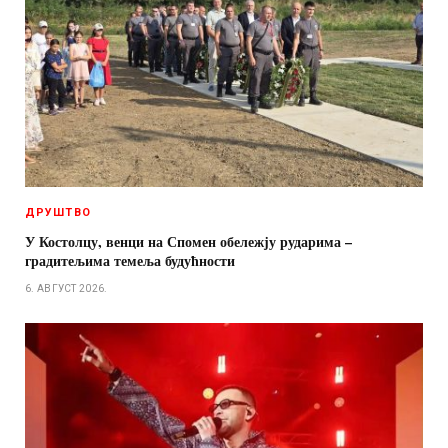
ДРУШТВО
У Костолцу, венци на Спомен обележју рударима –
градитељима темеља будућности
6. АВГУСТ 2026.