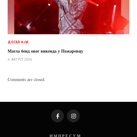
ДОГАЂАЈИ
Магла бенд овог викенда у Пожаревцу
6. АВГУСТ 2026.
Comments are closed.
Facebook
Instagram
И М П Р Е С У М