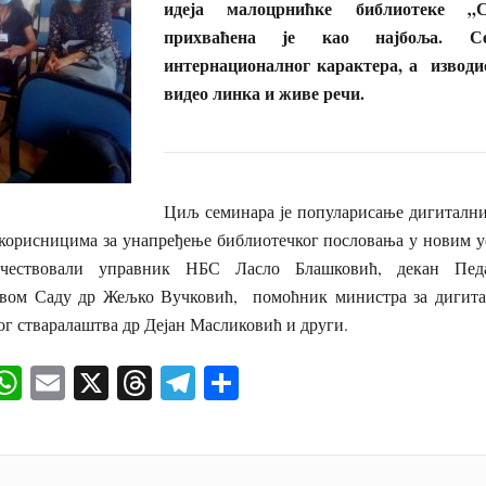
идеја малоцрнићке библиотеке „
прихваћена је као најбоља. С
интернационалног карактера, а изводи
видео линка и живе речи.
Циљ семинара је популарисање дигитални
 корисницима за унапређење библиотечког пословања у новим ус
учествовали управник НБС Ласло Блашковић, декан Педа
вом Саду др Жељко Вучковић, помоћник министра за дигитал
ог стваралаштва др Дејан Масликовић и други.
ok
senger
iber
WhatsApp
Email
X
Threads
Telegram
Share
И