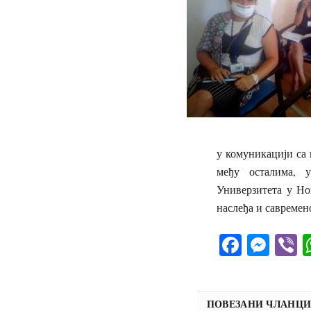
у комуникацији са
међу осталима, 
Универзитета у Но
наслеђа и савремен
Facebo
Mes
V
ПОВЕЗАНИ ЧЛАНЦ