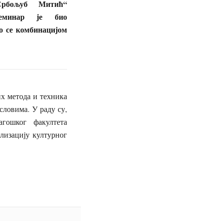
Србољуб Митић“
еминар је био
о се комбинацијом
х метода и техника
ловима. У раду су,
гошког факултета
изацију културног