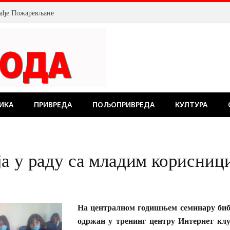
млађе Пожаревљане
ИКА
ПРИВРЕДА
ПОЉОПРИВРЕДА
КУЛТУРА
а у раду са младим корисниц
На централном годишњем семинару биб
одржан у тренинг центру Интернет кл