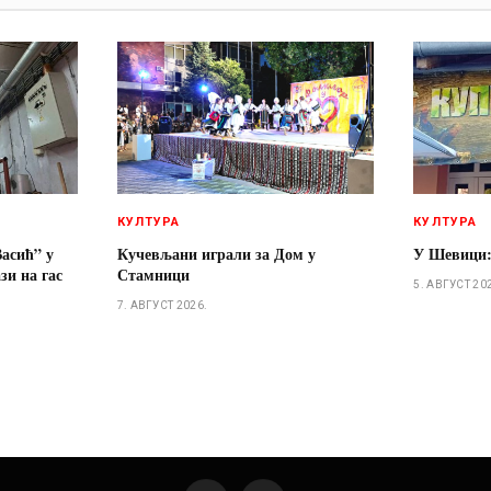
КУЛТУРА
КУЛТУРА
асић” у
Кучевљани играли за Дом у
У Шевици:
и на гас
Стамници
5. АВГУСТ 20
7. АВГУСТ 2026.