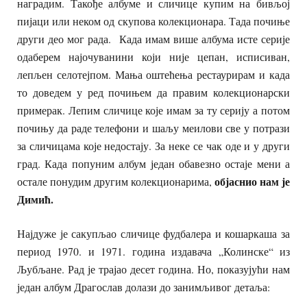
наградим. Такође албуме и сличице купим на бивљој
пијаци или неком од скупова колекционара. Тада почиње
други део мог рада. Када имам више албума исте серије
одаберем најочуванини који није цепан, исписиван,
лепљен селотејпом. Мања оштећења рестаурирам и када
то доведем у ред почињем да правим колекционарски
примерак. Лепим сличице које имам за ту серију а потом
почињу да раде телефони и шаљу меилови све у потрази
за сличицама које недостају. За неке се чак оде и у други
град. Када попуним албум један обавезно остаје мени а
објаснио нам је
остале понудим другим колекционарима,
Димић.
Најдуже је сакупљао сличице фудбалера и кошаркаша за
период 1970. и 1971. година издавача „Колинске“ из
Љубљане. Рад је трајао десет година. Но, показујући нам
један албум Драгослав долази до занимљивог детаља: