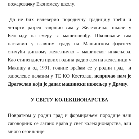
пожаревачку Економску школу.
-Да не бих изневерио породичну традицију трећи и
четврти разред завршио сам у Железничкој школи у
Београду на смеру за машиновођу. Школовање сам
наставио у главном граду на Машинском фаултету
стичући диплому железничко – машинског инжењера.
Као стипендиста првих година радио сам на железници у
Макишу а од 1991. године враћам се у родни град и
испричао нам је
запослење налазим у ТЕ КО Костолац,
Драгослав који је данас машински инжењер у Дрмну.
У СВЕТУ КОЛЕКЦИОНАРСТВА
Повратком у родни град и формирањем породице наш
саговорник се лагано враћа у свет колекционарства, али
много озбиљније.