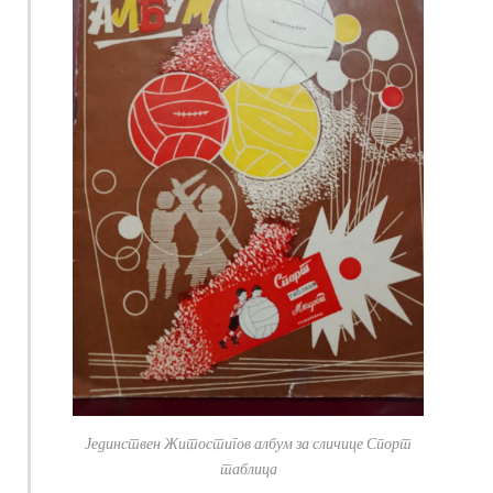
Јединствен Житостигов албум за сличице Спорт
таблица