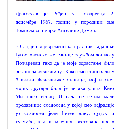
Драгослав је Рођен у Пожаревцу 2.
децембра 1967. године у породици оца
Томислава и мајке Ангелине Димић.
-Отац је својевремено као радник тадашње
Југословенске железнице службом дошао у
Пожаревац тако да је моје одрастање било
везано за железницу. Како смо становали у
близини Железничке станице, мој и свет
мојих другара била је читава улица Кнез
Милошев венац. И сада се сетим мале
продавнице сладоледа у којој смо најрадије
уз сладолед јели ћетен алву, суџук и
тулумбе, али и млечног ресторана преко