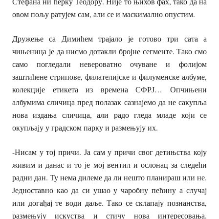
Стефана ни ћерку Теодору. Није то њихов фах, тако да на
овом пољу ратујем сам, али се и маскимално опустим.
Дружење са Димићем трајало је готово три сата а
чињеница је да нисмо дотакли бројне сегменте. Тако смо
само погледали невероватно очуване и фолијом
заштићене стрипове, филателијске и филуменске албуме,
колекције етикета из времена СФРЈ… Опчињени
албумима сличица пред полазак сазнајемо да не сакупља
нова издања сличица, али радо гледа младе који се
окупљају у градском парку и размењују их.
-Нисам у тој причи. Ја сам у причи свог детињства коју
живим и данас и то је мој вентил и ослонац за следећи
радни дан. Ту нема дилеме да ли нешто планираш или не.
Једноставно као да си ушао у чаробну пећину а случај
или догађај те води даље. Тако се склапају познанства,
размењују искуства и стичу нова интересовања.