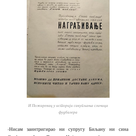
И Пожаревац у историји сакупљања сличица
фудбалера
-Нисам заинтригирао ни супругу Биљану ни сина