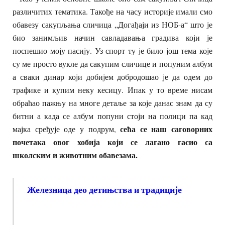
различитих тематика. Такође на часу историје имали смо
обавезу сакупљања сличица „Догађаји из НОБ-а“ што је
био занимљив начин савладавања градива који је
поспешио моју пасију. Уз спорт ту је било још тема које
су ме просто вукле да сакупим сличице и попуним албум
а сваки динар који добијем добродошао је да одем до
трафике и купим неку кесицу. Ипак у то време нисам
обраћао пажњу на многе детаље за које данас знам да су
битни а када се албум попуни стоји на полици па кад
сећа се наш саговорних
мајка сређује оде у подрум,
почетака овог хобија који се лагано гасио са
школским и животним обавезама.
Железница део детињства и традиције