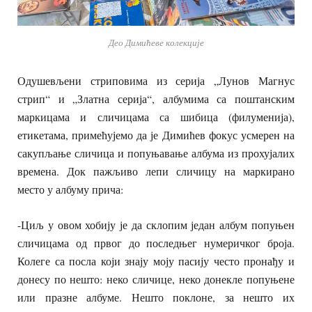
Део Димићеве колекције
Одушевљени стриповима из серија „Лунов Магнус
стрип“ и „Златна серија“, албумима са поштанским
маркицама и сличицама са шибица (филуменија),
етикетама, примећујемо да је Димићев фокус усмерен на
сакупљање сличица и попуњавање албума из прохујалих
времена. Док пажљиво лепи сличицу на маркирано
место у албуму прича:
-Циљ у овом хобију је да склопим један албум попуњен
сличицама од првог до последњег нумеричког броја.
Колеге са посла који знају моју пасију често пронађу и
донесу по нешто: неко сличице, неко донекле попуњене
или празне албуме. Нешто поклоне, за нешто их