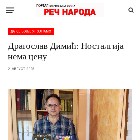
ДА СЕ БОЉЕ УПОЗНАМО
Драгослав Димић: Носталгија
нема цену
2. АВГУСТ 2025.