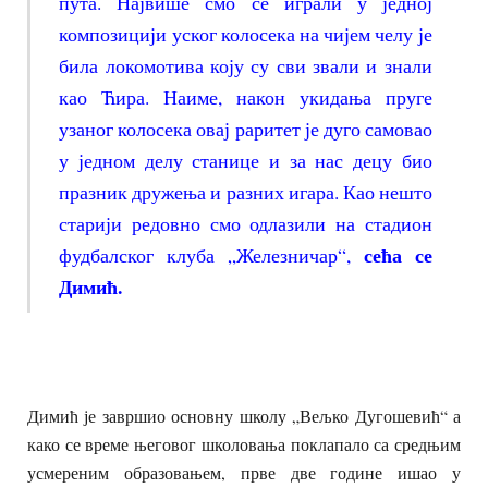
пута. Највише смо се играли у једној
композицији уског колосека на чијем челу је
била локомотива коју су сви звали и знали
као Ћира. Наиме, након укидања пруге
узаног колосека овај раритет је дуго самовао
у једном делу станице и за нас децу био
празник дружења и разних игара. Као нешто
старији редовно смо одлазили на стадион
сећа се
фудбалског клуба „Железничар“,
Димић.
Димић је завршио основну школу „Вељко Дугошевић“ а
како се време његовог школовања поклапало са средњим
усмереним образовањем, прве две године ишао у