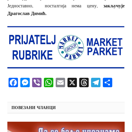
закључује
Једноставно, носталгија нема цену,
Драгослав Димић.
Facebook
Messenger
Viber
WhatsApp
Email
X
Threads
Telegra
Shar
ПОВЕЗАНИ ЧЛАНЦИ