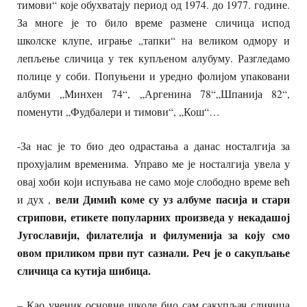
тимови“ које обухватају период од 1974. до 1977. године.
За многе је то било време размене сличица испод
школске клупе, играње „тапки“ на великом одмору и
лепљење сличица у тек купљеном алубуму. Разгледамо
полице у соби. Попуњени и уредно фолијом упаковани
албуми „Минхен 74“, „Аргенина 78“„Шпанија 82“,
поменути „Фудбалери и тимови“, „Кош“…
-За нас је то био део одрастања а данас носталгија за
прохујалим временима. Управо ме је носталгија увела у
овај хоби који испуњава не само моје слободно време већ
вели Димић
коме су уз албуме пасија
и
стари
и дух ,
стрипови,
етикете популарних произведа у некадашој
Југославији, филателиј
а и филуменија за коју смо
овом приликом први пут сазнали
. Реч
је о сакупљање
сличица са кутија шибица
.
– Као ученик основне школе био сам сакупљач сличица