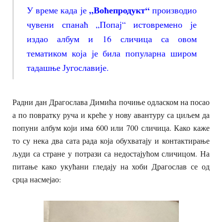
„Воћепродукт“
У време када је
производио
чувени спанаћ „Попај“ истовремено је
издао албум и 16 сличица са овом
тематиком која је била популарна широм
тадашње Југославије.
Радни дан Драгослава Димића почиње одласком на посао
а по повратку руча и креће у нову авантуру са циљем да
попуни албум који има 600 или 700 сличица. Како каже
то су нека два сата рада која обухватају и контактирање
људи са стране у потрази са недостајућом сличицом. На
питање како укућани гледају на хоби Драгослав се од
срца насмејао: