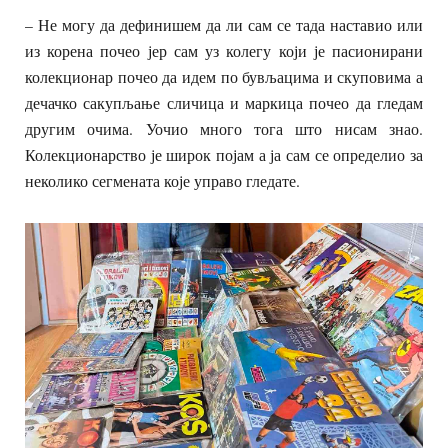
– Не могу да дефинишем да ли сам се тада наставио или
из корена почео јер сам уз колегу који је пасионирани
колекционар почео да идем по бувљацима и скуповима а
дечачко сакупљање сличица и маркица почео да гледам
другим очима. Уочио много тога што нисам знао.
Колекционарство је широк појам а ја сам се определио за
неколико сегмената које управо гледате.