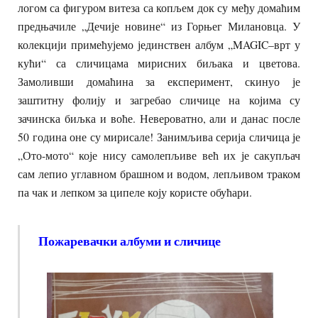
логом са фигуром витеза са копљем док су међу домаћим
предњачиле „Дечије новине“ из Горњег Милановца. У
колекцији примећујемо јединствен албум „MAGIC–врт у
кући“ са сличицама мирисних биљака и цветова.
Замоливши домаћина за експеримент, скинуо је
заштитну фолију и загребао сличице на којима су
зачинска биљка и воће. Невероватно, али и данас после
50 година оне су мирисале! Занимљива серија сличица је
„Ото-мото“ које нису самолепљиве већ их је сакупљач
сам лепио углавном брашном и водом, лепљивом траком
па чак и лепком за ципеле коју користе обућари.
Пожаревачки албуми и сличице