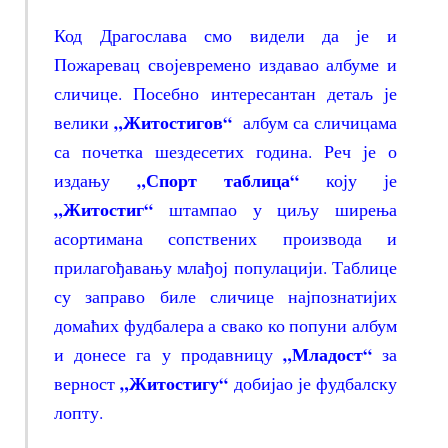
Код Драгослава смо видели да је и
Пожаревац својевремено издавао албуме и
сличице. Посебно интересантан детаљ је
„Житостигов“
велики
албум са сличицама
са почетка шездесетих година. Реч је о
„Спорт таблица“
издању
коју је
„Житостиг“
штампао у циљу ширења
асортимана сопствених производа и
прилагођавању млађој популацији. Таблице
су заправо биле сличице најпознатијих
домаћих фудбалера а свако ко попуни албум
„Младост“
и донесе га у продавницу
за
„Житостигу“
верност
добијао је фудбалску
лопту.