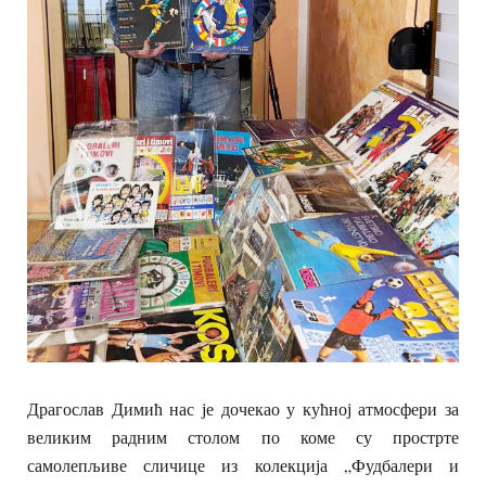
Драгослав Димић нас је дочекао у кућној атмосфери за
великим радним столом по коме су прострте
самолепљиве сличице из колекција „Фудбалери и