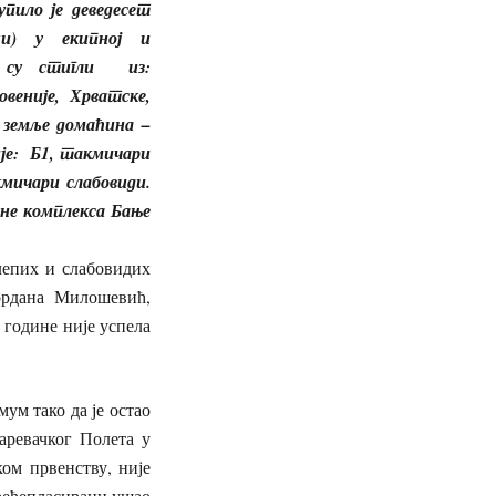
пило је деведесет
и) у екипној и
ци су стигли из:
веније, Хрватске,
 земље домаћина –
ије: Б1, такмичари
мичари слабовиди.
ане комплекса Бање
лепих и слабовидих
ордана Милошевић,
 године није успела
м тако да је остао
аревачког Полета у
ом првенству, није
трећепласирани ушао