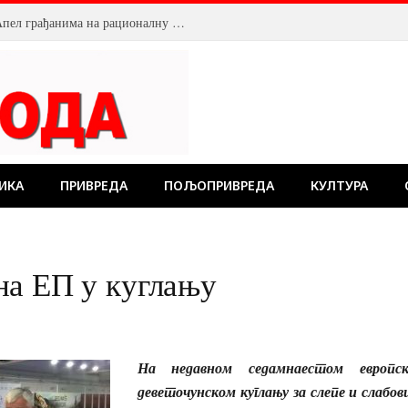
Смањен притисак воде у Пожаревцу. Апел грађанима на рационалну потрошњу
ИКА
ПРИВРЕДА
ПОЉОПРИВРЕДА
КУЛТУРА
на ЕП у куглању
На недавном седамнаестом европс
деветочунском куглању за слепе и слабов