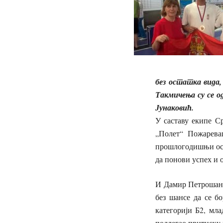
без остатка вида,
Такмичења су се о
Јунаковић.
У саставу екипе С
„Полет“ Пожарева
прошлогодишњи осва
да понови успех и 
И Дамир Петрошане
без шансе да се б
категорији Б2, мл
подлегао притиску 