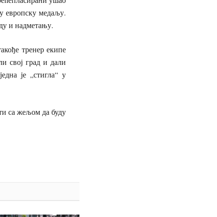
ву европску медаљу.
ду и надметању.
акође тренер екипе
и свој град и дали
една је „стигла“ у
ти са жељом да буду