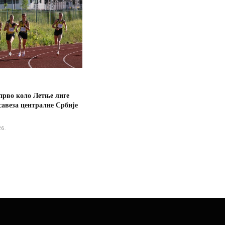
прво коло Летње лиге
савеза централне Србије
26.