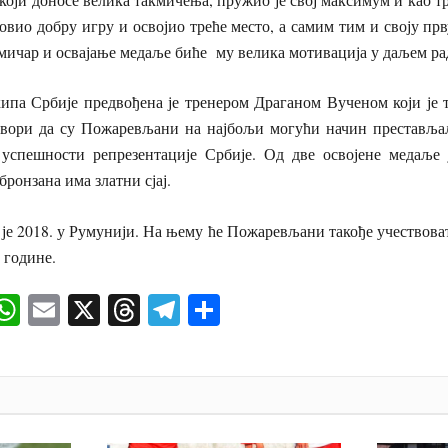
новио добру игру и освојио треће место, а самим тим и своју пр
мичар и освајање медаље биће му велика мотивација у даљем ра
ипа Србије предвођена је тренером Драганом Вученом који је т
овори да су Пожаревљани на најбољи могући начин престављал
 успешности репрезентације Србије. Од две освојене медаље ј
бронзана има златни сјај.
је 2018. у Румунији. На њему ће Пожаревљани такође учествова
 године.
ok
senger
iber
WhatsApp
Email
X
Threads
Telegram
Share
И