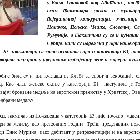
у Бањи Јунаковић код Апатина , насту
осам такмичара (жене и мушкарц
појединачној конкуренцији. Учесни
Немачке, Пољске, Чешке, Словачке, Сло
Румуније, а такмичили су се и куглаши
Србије. Били су подељени у три категор
 Б2, такмичари са мало остатка вида и категорија Б3, так
двијала пет дана у предивном амбијенту лепе и модерне кугл
рбије била су и три куглаша из Клуба за спорт и рекреацију с
ц. Као члан женске екипе у категорији Б1 наступила је Г
јач бронзане медаље на европском првенству у Хрватској. Ове
одбрани медаљу.
ц, такмичар из Пожаревца у категорији Б3 није пружио максиму
ори за медаљу као претходних година. Трећи представник пож
ади Енис Мурина, иако дебитант у репрезентацији и на европск
који доносе велика такмичења, пружио је свој максимум и као 