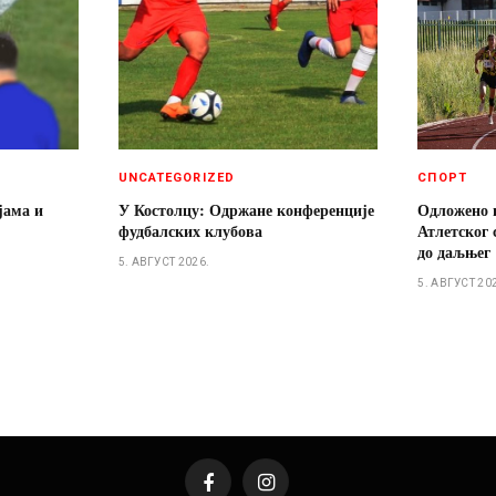
UNCATEGORIZED
СПОРТ
јама и
У Костолцу: Одржане конференције
Одложено 
фудбалских клубова
Атлетског 
до даљњег
5. АВГУСТ 2026.
5. АВГУСТ 20
Facebook
Instagram