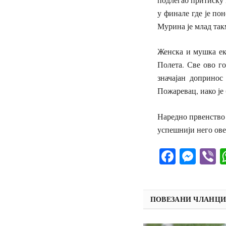
у финале где је по
Мурина је млад так
Женска и мушка ек
Полета. Све ово г
значајан допринос
Пожаревац, иако је 
Наредно првенство 
успешнији него ове
Facebo
Mes
V
ПОВЕЗАНИ ЧЛАНЦ