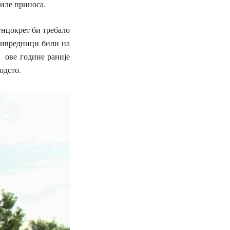
њиле приноса.
нцокрет би требало
ривредници били на
а ове године раније
 одсто.