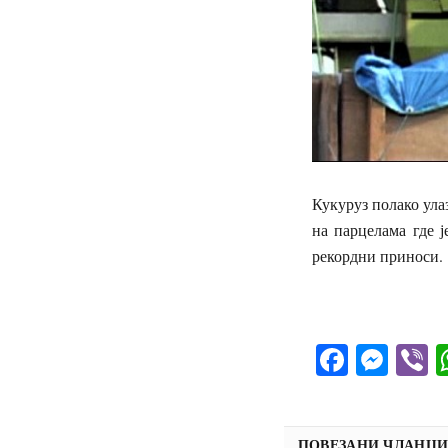
Кукуруз полако ула
на парцелама где 
рекордни приноси.
Facebo
Mes
V
ПОВЕЗАНИ ЧЛАНЦ