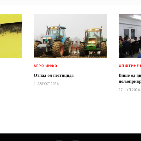
АГРО ИНФО
ОПШТИНЕ 
Отпад од пестицида
Више од д
пољопривр
1. АВГУСТ 2026.
27. ЈУЛ 2026.