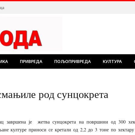
лца
ИКА
ПРИВРЕДА
ПОЉОПРИВРЕДА
КУЛТУРА
смањиле род сунцокрета
ц завршена је жетва сунцокрета на површини од 300 хе
љане културе приноси се кретали од 2,2 до 3 тоне по хектару 