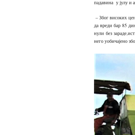
падавина у јулу и 
– Због високих це
да вреди бар 85 д
нули без зараде,ис
него уобичајено зб