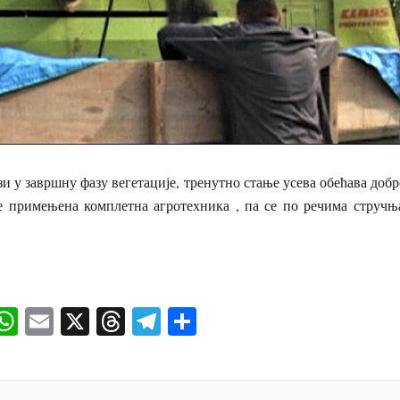
зи у завршну фазу вегетације, тренутно стање усева обећава доб
је примењена комплетна агротехника , па се по речима струч
ok
senger
iber
WhatsApp
Email
X
Threads
Telegram
Share
И