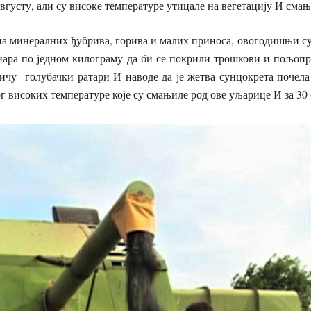
августу, али су високе температуре утицале на вегетацију И сма
на минералних ђубрива, горива и малих приноса, овогодишњи су
инара по једном килограму да би се покрили трошкови и пољоп
тичу голубачки ратари И наводе да је жетва сунцокрета почел
ог високих температуре које су смањиле род ове уљарице И за 30