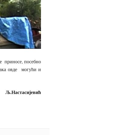
ре приносе, посебно
њака овде могући и
Љ.Настасијевић