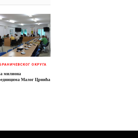
БРАНИЧЕВСКОГ ОКРУГА
ва милиона
едницима Малог Црнића