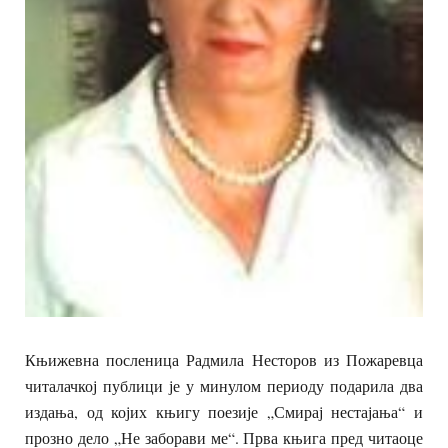
Књижевна посленица Радмила Несторов из Пожаревца
читалачкој публици је у минулом периоду подарила два
издања, од којих књигу поезије „Смирај нестајања“ и
прозно дело „Не заборави ме“. Прва књига пред читаоце