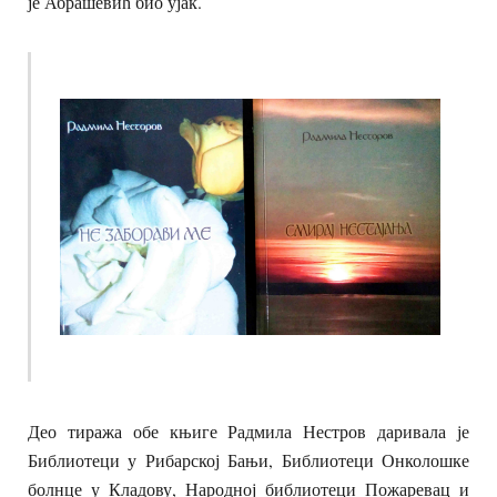
је Абрашевић био ујак.
Део тиража обе књиге Радмила Нестров даривала је
Библиотеци у Рибарској Бањи, Библиотеци Онколошке
болнце у Кладову, Народној библиотеци Пожаревац и