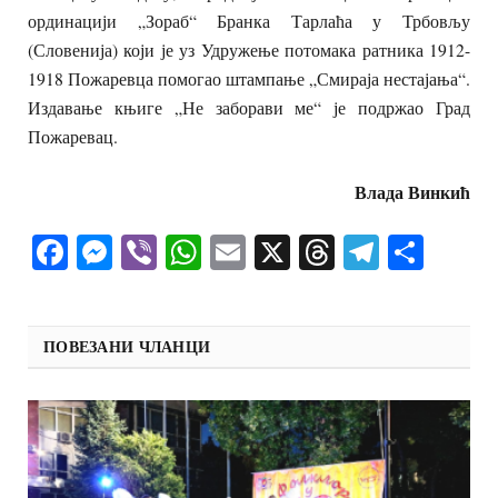
ординацији „Зораб“ Бранка Тарлаћа у Трбовљу
(Словенија) који је уз Удружење потомака ратника 1912-
1918 Пожаревца помогао штампање „Смираја нестајања“.
Издавање књиге „Не заборави ме“ је подржао Град
Пожаревац.
Влада Винкић
Facebook
Messenger
Viber
WhatsApp
Email
X
Threads
Telegra
Shar
ПОВЕЗАНИ ЧЛАНЦИ