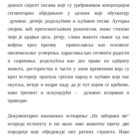
доноси сијасет песама које су уређивачком концепцијом
сегментарно обједињене у целине које обухватају
духовне, дечије, родољубиве и љубавне песме. Ауторка
својим, већ препознатљивим рукописом, ниже стихове
чији је крајњи циљ, речју, слика живота сваког од нас
виђена кроз призму православља као основног
овоземаљског усмерења, одрастања као сегмента радости
и сазревања, родољубља као део права на одбрану
живота, достојанства и части у злим временима која су
кроз историју пратила српски народ и љубави која нас
окупља, везује и недри наду да је пут којим се крећемо,
иако трновит и искушујући – духовно исправан и
праведан.
Документарно књижевно остварење „Не заборави ме“
испреда истинуту и ни мало лако животну причу две
породице које обједињује нит ратних страхота. Иако