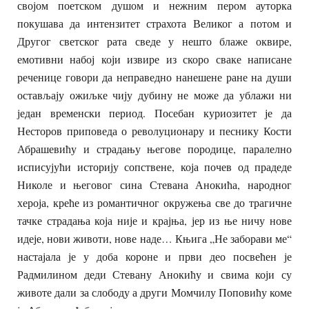
својом поетском душом и нежним пером ауторка
покушава да интензитет страхота Великог а потом и
Другог светског рата сведе у нешто блаже оквире,
емотивни набој који извире из скоро сваке написане
реченице говори да неправедно нанешене ране на души
остављају ожиљке чију дубину не може да ублажи ни
један временски период. Посебан куриозитет је да
Несторов приповеда о револуционару и песнику Кости
Абрашевићу и страдању његове породице, паралелно
исписујући историју сопствене, која почев од прадеде
Николе и његовог сина Стевана Анокића, народног
хероја, креће из романтичног окружења све до трагичне
тачке страдања која није и крајња, јер из ње ничу нове
идеје, нови животи, нове наде… Књига „Не заборави ме“
настајала је у доба короне и први део посвећен је
Радмилином деди Стевану Анокићу и свима који су
животе дали за слободу а други Момчилу Поповићу коме