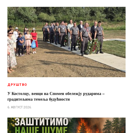
ДРУШТВО
У Костолцу, венци на Спомен обележју рударима –
градитељима темеља будућности
6. АВГУСТ 2026.