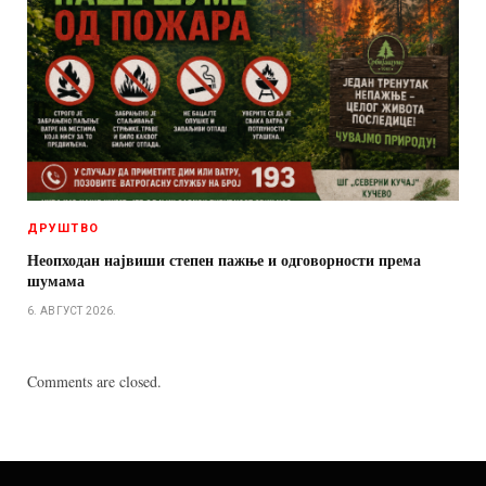
ДРУШТВО
Неопходан највиши степен пажње и одговорности према
шумама
6. АВГУСТ 2026.
Comments are closed.