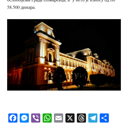
58.500 динара.
Facebook
Messenger
Viber
WhatsApp
Email
X
Threads
Telegra
Shar