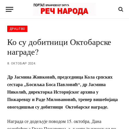
ДРУШТВО
Ко су добитници Октобарске
награде?
8. ОКТОБАР 2024.
Др Јасмина Живковић, председница Кола српских
сестара „Босиљка Боса Павловић“, др Јасмина
Николић, директорка Историјског архива у
Пожаревцу и Раде Миловановић, тренер вишебојаца
овогодишњи су добитници Октобарске награде.
Награда се додељује поводом 15. октобра, Дана
ослобођења Града Пожаревца, а у нето је износу од по