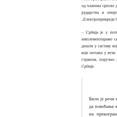
од чланова српске 
рударства и енер
„Електропривреде С
– Србија је у пот
имплементирамо св
дошли у саставу ко
које питање у вез
страном, поручио 
Србије.
Било је речи
да повећање 
на прекогра