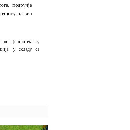
ога, подручје
 односу на већ
 која је протекла у
ција, у складу са