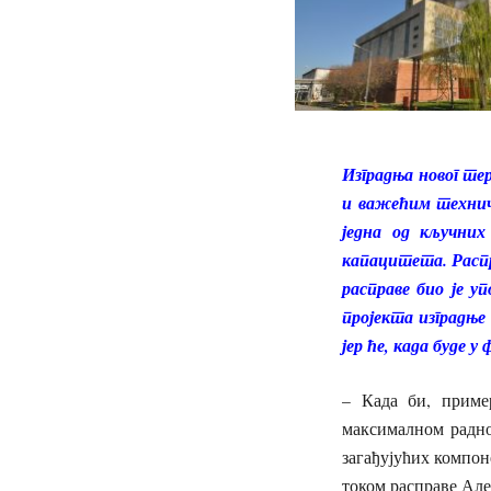
Изградња новог т
и важећим техничк
једна од кључних 
капацитета. Распр
расправе био је у
пројекта изградње 
јер ће, када буде
– Када би, приме
максималном радно
загађујућих компон
током расправе Але