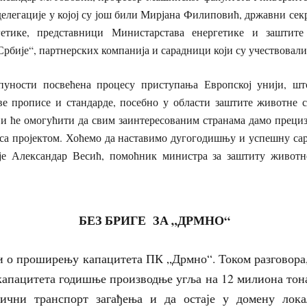
делегације у којој су још били Мирјана Филиповић, државни се
гетике, представници Министарстава енергетике и заштите
рбије“, партнерских компанија и сарадници који су учествовали 
пуности посвећена процесу приступања Европској унији, шт
е прописе и стандарде, посебно у области заштите животне с
ји ће омогућити да свим заинтересованим странама дамо преци
и са пројектом. Хоћемо да наставимо дугогодишњу и успешну са
је Александар Весић, помоћник министра за заштиту животн
БЕЗ БРИГЕ ЗА „ДРМНО“
 и о проширењу капацитета ПК „Дрмно“. Током разговора
капацитета годишње производње угља на 12 милиона тона
нични транспорт загађења и да остаје у домену лока