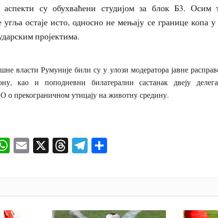
 аспекти су обухваћени студијом за блок Б3. Осим т
 угља остаје исто, односно не мењају се границе копа у
ударским пројектима.
не власти Румуније били су у улози модератора јавне расправе,
ону, као и поподневни билатерални састанак двеју делега
 о прекограничном утицају на животну средину.
ok
senger
iber
WhatsApp
Email
X
Threads
Telegram
Share
И