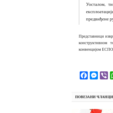
Уосталом, ти
експлоатације
предвиђене р
Представници изврш
конструктивном т
конвенцијом ЕСПОО
Facebo
Mes
V
ПОВЕЗАНИ ЧЛАНЦ