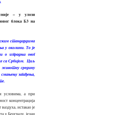
А
муније
–
у улози
новог блока Б3 на
пским стандардима
 у околини. То је
ви о изградњи овог
це са Србијом. Циљ
на животну средину
и смањењу загађења,
те.
м условима, а при
ност концентрација
ваздуха, истакао је
а у Београду, један