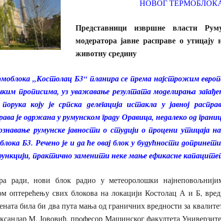
НОВОГ ТЕРМОБЛОК
Представници извршне власти Ру
модератора јавне расправе
о утицају 
животну средину
ермоблока „Костолац Б3“ планира се према најстрожим евро
им прописима, уз уважавање резултата моделирања загађења
порука коју је српска делегација истакла у јавној распра
ава је одржана у румунском граду Оравица, недалеко од грани
познавање румунске јавности о студији о процени утицаја 
блока Б3. Речено је и да ће овај блок у будућности допринет
 у функцији, практично заменити неке мање ефикасне капаците
ра ради, нови блок радио у метеоролошки најнеповољнији
м оптерећењу свих блокова на локацији Костолац А и Б, вред
ената била би два пута мања од граничних вредности за квалитет 
ксандар М. Јововић, професор Машинског факултета Универзитет