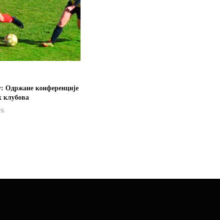
у: Одржане конференције
х клубова
26.