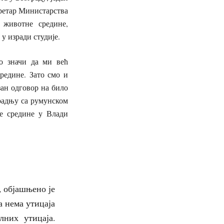
кретар Министарства
 животне средине,
у изради студије.
о значи да ми већ
редине. Зато смо и
зан одговор на било
радњу са румунском
е средине у Влади
, објашњено је
 нема утицаја
лних утицаја.