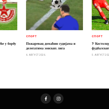
СПОРТ
СПОРТ
ће у борбу
Пожаревац домаћин судијама и
У Костолц
делегатима зонских лига
фудбалски
6. АВГУСТ 2026.
5. АВГУСТ 20
Facebook
Instagram