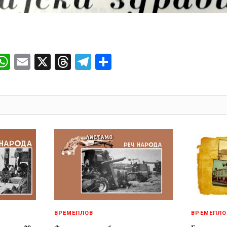
ok
senger
iber
WhatsApp
Email
X
Threads
Telegram
Share
И
ВРЕМЕПЛОВ
ВРЕМЕПЛО