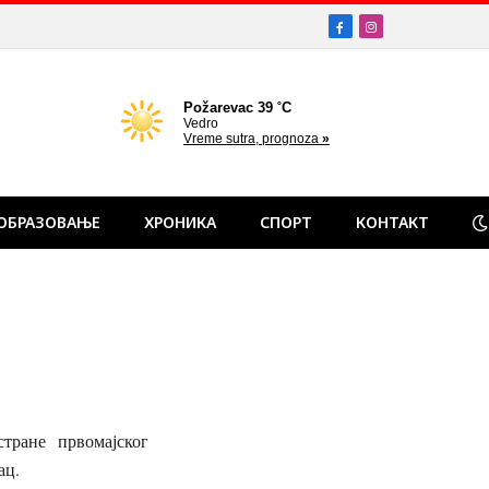
Facebook
Instagram
ОБРАЗОВАЊЕ
ХРОНИКА
СПОРТ
КОНТАКТ
стране првомајског
ац.