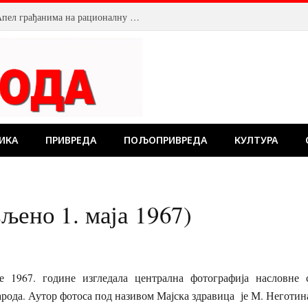
Смањен притисак воде у Пожаревцу. Апел грађанима на рационалну потрошњу
ИКА
ПРИВРЕДА
ПОЉОПРИВРЕДА
КУЛТУРА
љено 1. маја 1967)
е 1967. године изгледала централна фотографија насловне 
арода. Аутор фотоса под називом Мајска здравица је М. Неготин