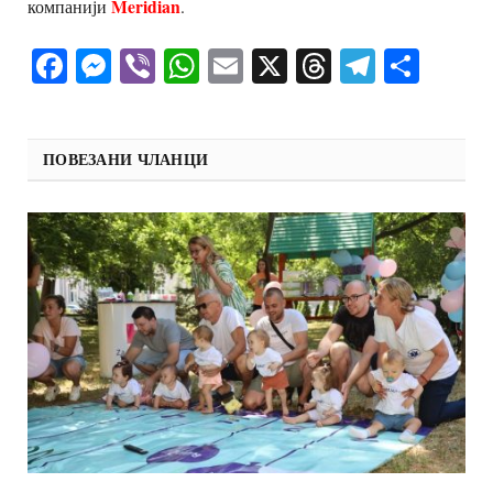
Meridian
компанији
.
Facebook
Messenger
Viber
WhatsApp
Email
X
Threads
Telegra
Shar
ПОВЕЗАНИ ЧЛАНЦИ