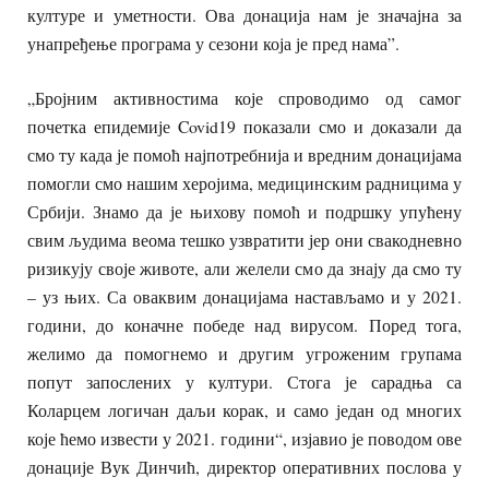
културе и уметности. Ова донација нам је значајна за
унапређење програма у сезони која је пред нама”.
„Бројним активностима које спроводимо од самог
почетка епидемије Covid19 показали смо и доказали да
смо ту када је помоћ најпотребнија и вредним донацијама
помогли смо нашим херојима, медицинским радницима у
Србији. Знамо да је њихову помоћ и подршку упућену
свим људима веома тешко узвратити јер они свакодневно
ризикују своје животе, али желели смо да знају да смо ту
– уз њих. Са оваквим донацијама настављамо и у 2021.
години, до коначне победе над вирусом. Поред тога,
желимо да помогнемо и другим угроженим групама
попут запослених у култури. Стога је сарадња са
Коларцем логичан даљи корак, и само један од многих
које ћемо извести у 2021. години“, изјавио је поводом ове
донације Вук Динчић, директор оперативних послова у