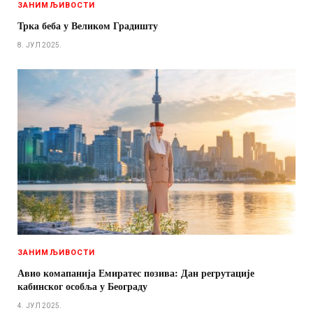
ЗАНИМЉИВОСТИ
Трка беба у Великом Градишту
8. ЈУЛ 2025.
ЗАНИМЉИВОСТИ
Авио комапанија Емиратес позива: Дан регрутације
кабинског особља у Београду
4. ЈУЛ 2025.