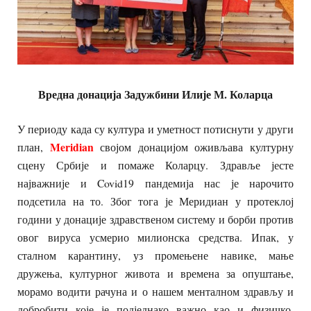
Вредна донација Задужбини Илије М. Коларца
У периоду када су култура и уметност потиснути у други
Meridian
план,
својом донацијом оживљава културну
сцену Србије и помаже Коларцу. Здравље јесте
најважније и Covid19 пандемија нас је нарочито
подсетила на то. Због тога је Меридиан у протеклој
години у донације здравственом систему и борби против
овог вируса усмерио милионска средства. Ипак, у
сталном карантину, уз промењене навике, мање
дружења, културног живота и времена за опуштање,
морамо водити рачуна и о нашем менталном здрављу и
добробити које је подједнако важно као и физичко.