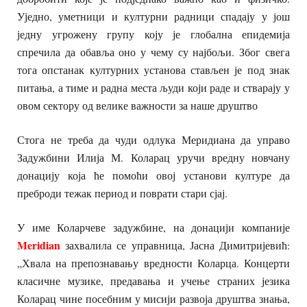
Уједно, уметници и културни радници спадају у још
једну угрожену групу коју је глобална епидемија
спречила да обавља оно у чему су најбољи. Због свега
тога опстанак културних установа стављен је под знак
питања, а тиме и радна места људи који раде и стварају у
овом сектору од велике важности за наше друштво
Стога не треба да чуди одлука Меридиана да управо
Задужбини Илија М. Коларац уручи вредну новчану
донацију која ће помоћи овој установи културе да
преброди тежак период и поврати стари сјај.
У име Коларчеве задужбине, на донацији компаније
Meridian
захвалила се управница, Јасна Димитријевић:
„Хвала на препознавању вредности Коларца. Концерти
класичне музике, предавања и учење страних језика
Коларац чине посебним у мисији развоја друштва знања,