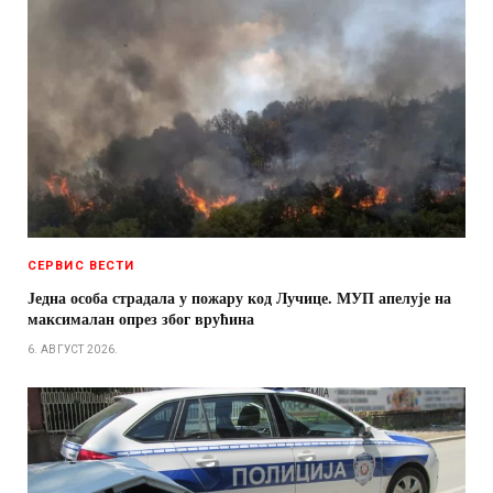
СЕРВИС ВЕСТИ
Једна особа страдала у пожару код Лучице. МУП апелује на
максималан опрез због врућина
6. АВГУСТ 2026.