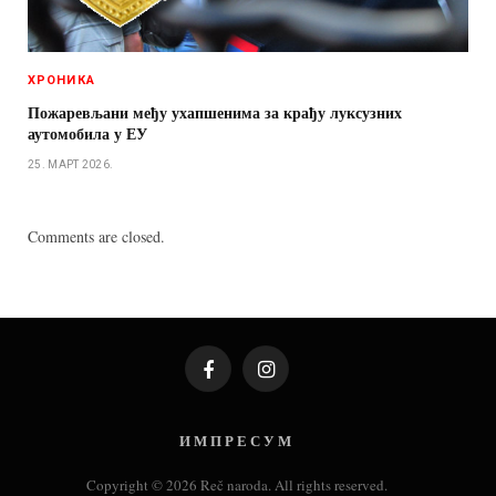
ХРОНИКА
Пожаревљани међу ухапшенима за крађу луксузних
аутомобила у ЕУ
25. МАРТ 2026.
Comments are closed.
Facebook
Instagram
И М П Р Е С У М
Copyright © 2026 Reč naroda. All rights reserved.