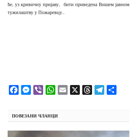
ће, уз кривичну пријаву, бити приведена Вишем јавном
тужилаштву у Пожаревцу..
Facebook
Messenger
Viber
WhatsApp
Email
X
Threads
Telegra
Shar
ПОВЕЗАНИ ЧЛАНЦИ