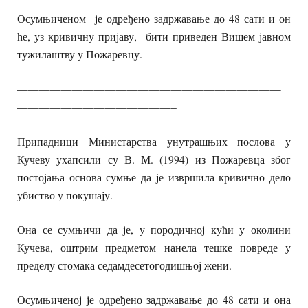
Осумњиченом је одређено задржавање до 48 сати и он
ће, уз кривичну пријаву, бити приведен Вишем јавном
тужилаштву у Пожаревцу.
————————————————————————
——————————————–
Припадници Министарства унутрашњих послова у
Кучеву ухапсили су В. М. (1994) из Пожаревца због
постојања основа сумње да је извршила кривично дело
убиство у покушају.
Она се сумњичи да је, у породичној кући у околини
Кучева, оштрим предметом нанела тешке повреде у
пределу стомака седамдесетогодишњој жени.
Осумњиченој је одређено задржавање до 48 сати и она