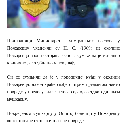
Припадници Министарства унутрашњих послова у
Пожаревцу ухапсили су Н. С. (1969) из околине
Пожаревца због постојања основа сумње да је извршио
кривично дело убиство у покушају.
Он се сумњичи да је у породичној кући у околини
Пожаревца, након краће свађе оштрим предметом нанео
повреде у пределу главе и тела седамдесетдвогодишњем
мушкарцу.
Повређеном мушкарцу у Општој болници у Пожаревцу
констатоване су тешке телесне повреде.