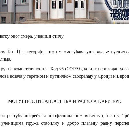
тку овог смера, ученици стичу:
олу Б и Ц категорије, што им омогућава управљање путничк
илима,
ручне компетентности – Код 95 (COD95), који је неопходан усл
ова возача у теретном и путничком саобраћају у Србији и Европ
МОГУЋНОСТИ ЗАПОСЛЕЊА И РАЗВОЈА КАРИЈЕРЕ
но растућу потребу за професионалним возачима, како у Ср
р ученицима пружа стабилну и добро плаћену радну перспе