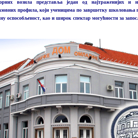
рних возила представља један од најтраженијих и на
зовних профила, који ученицима по завршетку школовања 
у оспособљеност, као и широк спектар могућности за запос