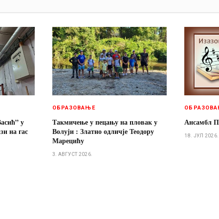
И
ОБРАЗОВАЊЕ
ОБРАЗОВА
асић” у
Такмичење у пецању на пловак у
Ансамбл П
и на гас
Волуји : Златно одличје Теодору
18. ЈУЛ 2026.
Марецићу
3. АВГУСТ 2026.