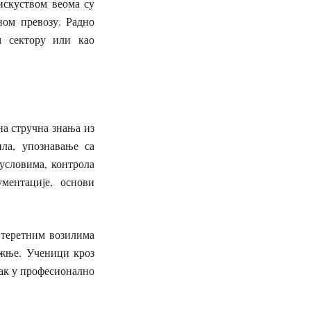
искуством веома су
ном превозу. Радно
м сектору или као
а стручна знања из
ла, упознавање са
условима, контрола
ментације, основи
 теретним возилима
ожње. Ученици кроз
зак у професионално