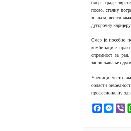
смера граде чврст
посао, сталну пот
знањем, вештинама 
дугорочну каријеру
Смер је посебно п
комбинације прак
спремност за рад.
запошљавање одмах
Ученици често има
области безбедност
професионалну одго
Facebo
Mes
V