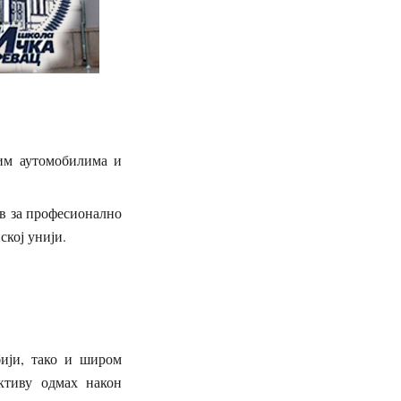
им аутомобилима и
ов за професионално
ској унији.
бији, тако и широм
ктиву одмах након