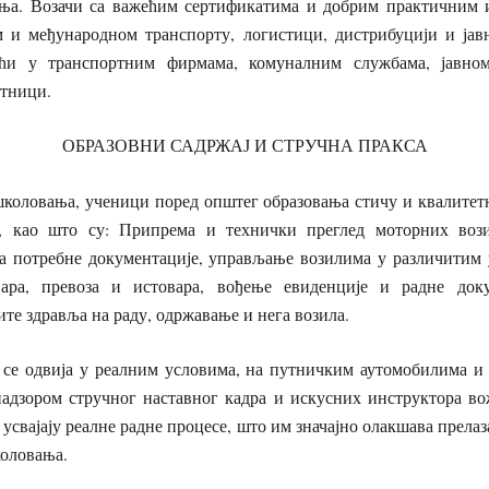
ња. Возачи са важећим сертификатима и добрим практичним 
 и међународном транспорту, логистици, дистрибуцији и јав
ћи у транспортним фирмама, комуналним службама, јавно
етници.
ОБРАЗОВНИ САДРЖАЈ И СТРУЧНА ПРАКСА
школовања, ученици поред општег образовања стичу и квалитетн
а, као што су: Припрема и технички преглед моторних вози
а потребне документације, управљање возилима у различитим 
вара, превоза и истовара, вођење евиденције и радне доку
ите здравља на раду, одржавање и нега возила.
 се одвија у реалним условима, на путничким аутомобилима и
надзором стручног наставног кадра и искусних инструктора в
 усвајају реалне радне процесе, што им значајно олакшава прела
оловања.