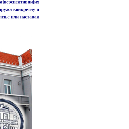
јперспективнијих
пружа конкретну и
лење или наставак