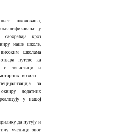
шњег школовања,
доквалификовање у
 саобраћаја кроз
виру наше школе,
 високим школама
 отвара путеве ка
ју и логистици и
 моторних возила –
ецијализација за
оквиру додатних
реализују у нашој
прилику да путују и
тичу, ученици овог