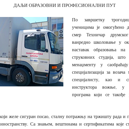
ДАЉИ ОБРАЗОВНИ И ПРОФЕСИОНАЛНИ ПУТ
По завршетку трогоди
ученицима је омогућено 
смер Техничар друмског
ванредно школовање у ок
наставак образовања на
струковних студија, што
менаџменту у саобраћа
специјализација за возача
специјалисту, као и сп
инструктора вожње, у 
програма који се такође 
 који желе сигуран посао, сталну потражњу на тржишту рада и 
иностранству. Са знањем, вештинама и сертификатима које с