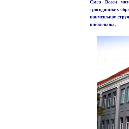
Смер Возач мото
трогодишњих обра
применљиву стручн
школовања.