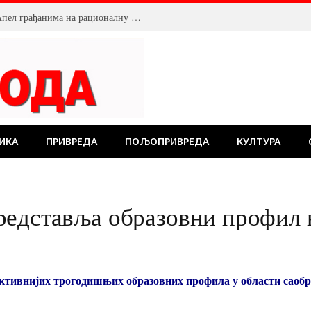
Смањен притисак воде у Пожаревцу. Апел грађанима на рационалну потрошњу
ИКА
ПРИВРЕДА
ПОЉОПРИВРЕДА
КУЛТУРА
редставља образовни профил 
ективнијих трогодишњих образовних профила у области саобр