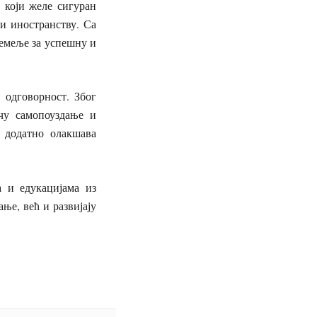
 који желе сигуран
и иностранству. Са
темеље за успешну и
 одговорност. Због
чу самопоуздање и
 додатно олакшава
а и едукацијама из
ње, већ и развијају