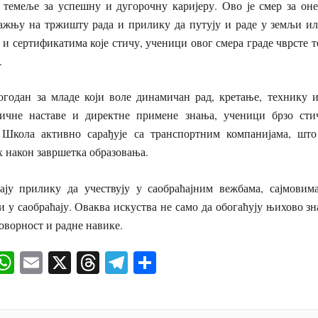
е темеље за успешну и дугорочну каријеру. Ово је смер за оне
ражњу на тржишту рада и прилику да путују и раде у земљи ил
и сертификатима које стичу, ученици овог смера граде чврсте 
.
огодан за младе који воле динамичан рад, кретање, технику и
тичне наставе и директне примене знања, ученици брзо сти
 Школа активно сарађује са транспортним компанијама, што
 након завршетка образовања.
ју прилику да учествују у саобраћајним вежбама, сајмовим
и у саобраћају. Оваква искуства не само да обогаћују њихово зна
ворност и радне навике.
ok
senger
iber
WhatsApp
Email
X
Threads
Telegram
Share