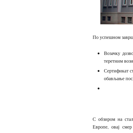
По успешном заврше
Возачку дозв
теретним воз
Сертификат ст
обављање посл
С обзиром на стал
Европе, овај сме