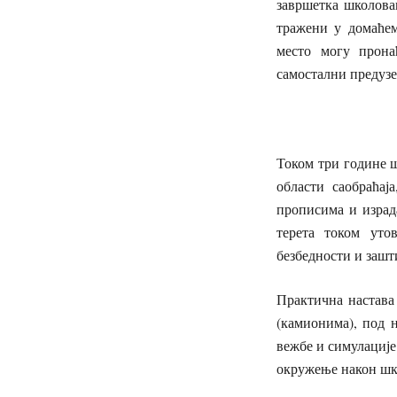
завршетка школова
тражени у домаћем
место могу прона
самостални предуз
Током три године 
области саобраћај
прописима и израд
терета током уто
безбедности и зашт
Практична настава
(камионима), под 
вежбе и симулације
окружење након шк