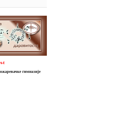
ЊЕ
ожаревачке гимнaзије